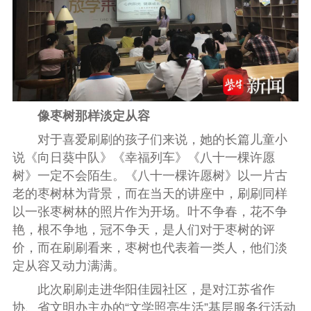
像枣树那样淡定从容
对于喜爱刷刷的孩子们来说，她的长篇儿童小
说《向日葵中队》《幸福列车》《八十一棵许愿
树》一定不会陌生。《八十一棵许愿树》以一片古
老的枣树林为背景，而在当天的讲座中，刷刷同样
以一张枣树林的照片作为开场。叶不争春，花不争
艳，根不争地，冠不争天，是人们对于枣树的评
价，而在刷刷看来，枣树也代表着一类人，他们淡
定从容又动力满满。
此次刷刷走进华阳佳园社区，是对江苏省作
协、省文明办主办的“文学照亮生活”基层服务行活动