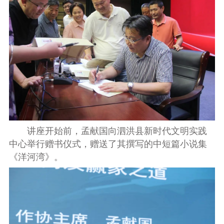
讲座开始前，孟献国向泗洪县新时代文明实践
中心举行赠书仪式，赠送了其撰写的中短篇小说集
《洋河湾》。