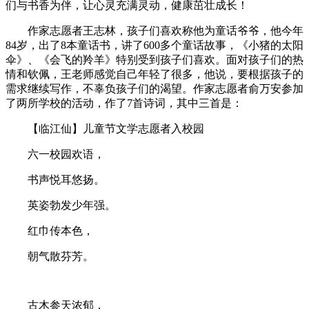
们与书香为伴，让心灵充满灵动，健康茁壮成长！
作家志愿者王志林，孩子们喜欢称他为童话爷爷，他今年
84
岁，出了
8
本童话书，讲了
600
多个童话故事，《小猪的太阳
伞》、《会飞的羚羊》特别受到孩子们喜欢。面对孩子们的热
情和钦佩，王老师感觉自己年轻了很多，他说，要根据孩子的
需求继续写作，不辜负孩子们的渴望。作家志愿者俞万安参加
了两所学校的活动，作了
7
首诗词，其中三首是：
【临江仙】儿童节文学志愿者入校园
六一校园欢语，
书声悦耳悠扬。
英姿勃发少年强。
红巾传本色，
朝气散芬芳。
古木参天浓郁，