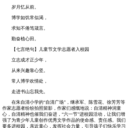
岁月忆从前。
博学如饥常似渴，
求知不倦笃箴言。
勤奋植心田。
【七言绝句】儿童节文学志愿者入校园
立志成才正少年，
从来兴趣靠心坚。
常人博学欢情处，
走进书山忘我先。
在朱自清小学的
“
自清广场
”
，继承军、陈雪花、徐芳芳等
作家志愿者纷纷拍照留影，作家们感慨地说：
自清精神润童
心，自清精神也催我们奋进，“六一节”进校园活动，让我们
增
强了为青少年儿童创作优秀文学作品的使命感、责任感。我们
要多进校园，亲近童心，发挥社会力量，引导孩子们快乐学习