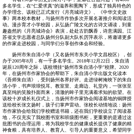
多名学生，在
“
仁爱求真
”
的滋养和熏陶下，形成了独具特色的
办学理念。该校已正式发行《月亮城诗文》、
《
中华文史故
事
》两本校本教材，与扬州市作协多次开展名著推介和阅读活
动。漫步育才小学校园，从弘扬广陵文化的古诗文诵读，到童
趣盎然的《月亮城诗会》表演，处处古韵飘香，诗意满园。
江
苏省文学志愿者总队扬州分队副大队长
厉萍表示，将邀请更多
的作家走进校园，与同学们分享创作体会和经验。
扬州市朱自清小学（又名扬州市东关小学文昌校区），创
办于
2005
年
8
月，有一千多名学生。
2018
年
12
月
22
日，朱自清
诞辰
120
周年之际，该校增挂“扬州市朱自清小学”校牌。
2020
年，在扬州市作家协会的帮助下，朱自清小学出版文化读本
《吾师朱自清》，受到扬州各界好评。
走进绿树掩映下的朱自
清小学，书声琅琅悦耳。教室里、走廊边、礼堂内，一张张至
真至纯的笑脸扑面而来，清澈的眸子里充满着求知的欲望。
在
该校
十岁成长礼仪式上，
当扬州市作家协会阅读基地的铜牌授
送给校长张文扬时，孩子们掌声雷动。张校长动情地说：扬州
市
作家协会给我们学校赠送书籍，还在我们学校设立了阅读基
地，不仅充实了我校图书室和班级图书柜，更重要的是通过这
批图书的合理运用，将为我校学生的健康成长提供了健康的精
神食粮，具有培养人、教育人、引导人的重要意义，希望同学