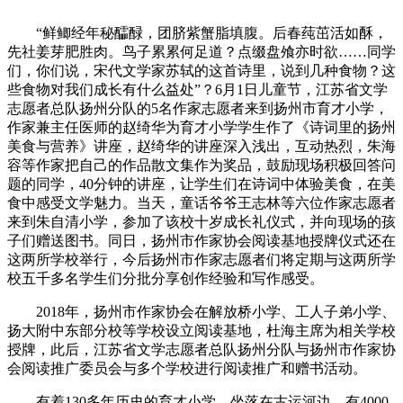
“鲜鲫经年秘醽醁，团脐紫蟹脂填腹。后春莼茁活如酥，
先社姜芽肥胜肉。鸟子累累何足道？点缀盘飧亦时欲……同学
们，你们说，宋代文学家苏轼的这首诗里，说到几种食物？这
些食物对我们成长有什么益处”？
6
月
1
日儿童节，江苏省文学
志愿者总队扬州分队的
5
名作家志愿者来到扬州市育才小学，
作家兼主任医师的赵绮华为育才小学学生作了《诗词里的扬州
美食与营养》讲座，赵绮华的讲座深入浅出，互动热烈，朱海
容等作家把自己的作品散文集作为奖品，鼓励现场积极回答问
题的同学，
40
分钟的讲座，让学生们在诗词中体验美食，在美
食中感受文学魅力。当天，童话爷爷王志林等六位作家志愿者
来到朱自清小学，参加了该校
十岁成长礼仪式，并向现场的孩
子们赠送图书。同日，扬州市作家协会阅读基地授牌仪式还在
这两所学校举行，今后扬州市
作家志愿者们将定期与这两所学
校五千多名学生们分批分享创作经验和写作感受
。
2018
年，扬州市作家协会在解放桥小学、工人子弟小学、
扬大附中东部分校等学校设立阅读基地，杜海主席为相关学校
授牌，此后，江苏省文学志愿者总队扬州分队与扬州市作家协
会阅读推广委员会与多个学校进行阅读推广和赠书活动。
有着
130
多年历史的育才小学，坐落在古运河边，有
4000