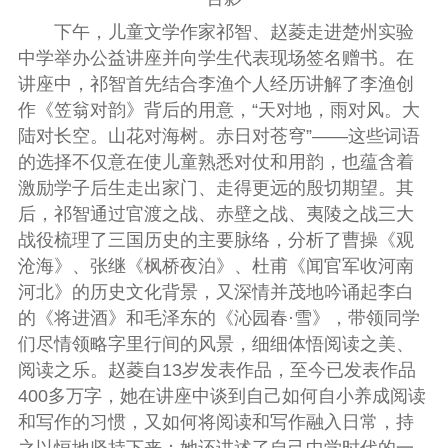
下午，儿童文学作家祁智、赵菱走进楚州实验
中学举办公益讲座并向学生代表现场签名赠书。在
讲座中，祁智首先结合李渔个人经历讲解了李渔创
作《笠翁对韵》背后的用意，“天对地，雨对风。大
陆对长空。山花对海树。赤日对苍穹”——这些词语
的选择不仅意在使儿童熟悉对仗和用韵，也蕴含着
激励学子后生走出家门、走得更远的殷切期望。其
后，祁智通过官渡之战、赤壁之战、夷陵之战三大
战役梳理了三国历史的主要脉络，分析了曹操《观
沧海》、张继《枫桥夜泊》、杜甫《闻官军收河南
河北》的历史文化背景，又深情并茂地吟诵起李白
的《将进酒》和毛泽东的《沁园春·雪》，带领同学
们尽情领略字里行间的风景，细细体悟阅读之美、
阅读之乐。赵菱自
13
岁发表作品，至今已发表作品
400
多万字，她在讲座中谈到自己如何自小养成阅读
和写作的习惯，又如何将阅读和写作融入日常，持
之以恒地坚持下来；她还讲述了自己中学时代的一