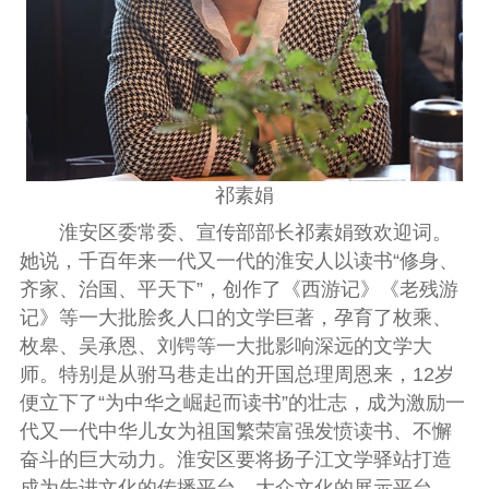
祁素娟
淮安区委常委、宣传
部部长祁素娟致欢迎词。
她说，千百年来一代又一代的淮安人以读书“修身、
齐家、治国、平天下”，创作了《西游记》《老残游
记》等一大批脍炙人口的文学巨著，孕育了枚乘、
枚皋、吴承恩、刘锷等一大批影响深远的文学大
师。特别是从驸马巷走出的开国总理周恩来，
12
岁
便立下了“为中华之崛起而读书”的壮志，成为激励一
代又一代中华儿女为祖国繁荣富强发愤读书、不懈
奋斗的巨大动力。淮安区要将扬子江文学驿站打造
成为先进文化的传播平台、大众文化的展示平台、