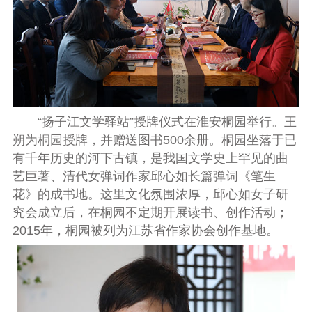
“扬子江文学驿站”授牌仪式在淮安桐园举行。王
朔为桐园授牌，并赠送图书
500
余册。桐园坐落于已
有千年历史的河下古镇，是我国文学史上罕见的曲
艺巨著、清代女弹词作家邱心如长篇弹词《笔生
花》的成书地。这里文化氛围浓厚，邱心如女子研
究会成立后，在桐园不定期开展读书、创作活动；
2015
年，桐园被列为江苏省作家协会创作基地。