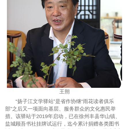
王朔
“扬子江文学驿站”是省作协继“雨花读者俱乐
部”之后又一项面向基层、服务群众的文化惠民举
措。该驿站于
2019
年启动，已在徐州丰县华山镇、
盐城顾吾书社挂牌试运行，迄今累计捐赠各类图书