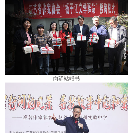
向驿站赠书