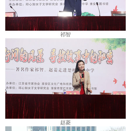
祁智
赵菱