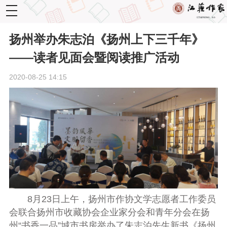
toggle
navigation
扬州举办朱志泊《扬州上下三千年》
——读者见面会暨阅读推广活动
2020-08-25 14:15
8月23日上午，扬州市作协文学志愿者工作委员
会联合扬州市收藏协会企业家分会和青年分会在扬
州“书香一品”城市书房举办了朱志泊先生新书《扬州