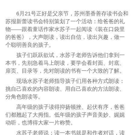
6
月
21
号正好是父亲节，苏州墨香善存读书会和
苏报新蕾读书会特别策划了一个活动：给爸爸的礼
物——跟着童话作家水苏子一起阅读《装在口袋里
的爸爸》，大声朗读，读出自信，读出兴趣，做一
个聪明善良的孩子。
孩子们跃跃欲试，水苏子老师告诉他们拿到一
本书，先别急着马上朗读，要学会看封面、封底、
扉页、目录等，先对朗读的书有一个大致的了解。
现场水苏子老师指导孩子们用各种方式朗读：
挑自己喜欢的内容朗读、用自己喜欢的方法朗读、
分角色朗读等。
高年级的孩子读得抑扬顿挫、起伏有序，爸爸
们都翘起了大拇指。低年级的孩子声音美妙、娓娓
动听，也博得大家一片称赞。
水苏子老师说：读一本书就是和作者对话，读