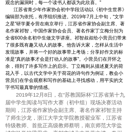
观念的漏洞时，每一个读书人都该为此欣喜。”
江苏省青少年作家协会初中学段活动以《初中生世界》
编辑部为依托，有序组织推进。2019年7月上中旬，“文学
之星”研学夏令营在南京举行，江苏省作家协会副主席、著
名作家祁智，中国作家协会会员、著名作家丁立梅分别为
全省600余名初中生做文学讲座。祁智叔叔给小营员们带来
了很多既有趣又动人的故事。他告诉大家，怎样从生活中
发现故事，并将一个好的故事带上考场；分享好作文的标
准是“真的故事才会是打动人的故事”。小营员们在开怀之
余，得到了许多写作上的启示。丁立梅则从描述夏天的荷
花入手，以古代文学中关于荷花的诗句作为例证，教会小
营员们在学会观察和写作的基础上寻找感动，用平实的文
字书写最真挚的情感。
2019年12月8日，在“苏教国际杯”江苏省第十九
届中学生阅读与写作大赛（初中组）现场决赛活动
期间，江苏省作家协会副主席、著名作家祁智主持
了师生沙龙，浙江大学文学院教授翟业军，江苏省
特级教师、首批正高级教师蔡明，南京师范大学盐