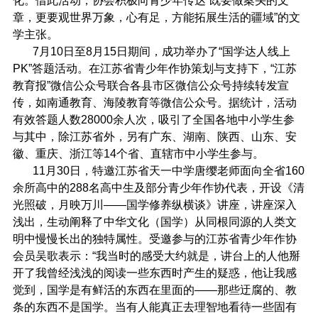
化。借此活动，协会积极向青少年传达“既要做案头的文
章，更要观世界万象，心有足，方能拓展生活的疆域”的文
学主张。
7月10日至8月15日期间，成功举办了“国学达人线上
PK”答题活动。在江苏省青少年作协策划与支持下，“江苏
教育报”微信公众号联合各县市区微信公众号持续转发宣
传，如南通教育、海陵教育等微信公众号。据统计，活动
有效答题人数
28000余人次，吸引了全国各地中小学生参
与其中，除江苏省外，另有广东、湖南、陕西、山东、安
徽、重庆、浙江等14个省、直辖市中小学生参与。
11月30日，特邀江苏省天一中学唐缨老师面向全省160
余所高中的288名高中生及部分青少年作协代表，开设《清
光照破，月映万川——国学修养纵横谈》讲座，讲座深入
浅出，生动阐释了中华文化（国学）从同根同源的人类文
明中慢慢长出的独特属性。受邀参与的江苏省青少年作协
会员吴歌表示：“我当时的感受大约就是，讲台上的人他掰
开了我曾经浅浅的阅读一些东西时产生的疑惑，他让我感
觉到，国学是有鲜活的东西在里面的——那些迂腐的、教
条的东西不是国学。当有人能真正去理智地看待一些固有