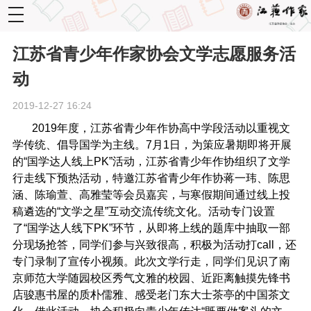
toggle
navigation
江苏省青少年作家协会文学志愿服务活
动
2019-12-27 16:24
2019年度，江苏省青少年作协高中学段活动以重视文
学传统、倡导国学为主线。7月1日，为策应暑期即将开展
的“国学达人线上PK”活动，江苏省青少年作协组织了文学
行走线下预热活动，特邀江苏省青少年作协蒋一玮、陈思
涵、陈瑜萱、高雅莹等会员嘉宾，与寒假期间通过线上投
稿遴选的“文学之星”互动交流传统文化。活动专门设置
了“国学达人线下
PK”环节，从即将上线的题库中抽取一部
分现场抢答，同学们参与兴致很高，积极为活动打call，还
专门录制了宣传小视频。此次文学行走，同学们见识了
南
京师范大学随园校区秀气文雅的校园、近距离触摸先锋书
店骏惠书屋的质朴儒雅、感受老门东大士茶亭的中国茶文