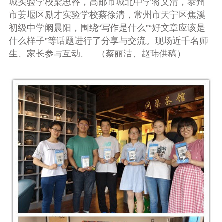
城实验学校梁思睿，高邮市城北中学蒋文清，泰州
市姜堰区励才实验学校蔡徐清，常州市天宁区焦溪
初级中学阚晨阳，围绕“写作是什么”“好文章应该是
什么样子”等话题进行了分享与交流。现场近千名师
生、家长参与互动。
（蔡丽洁、赵玮供稿）