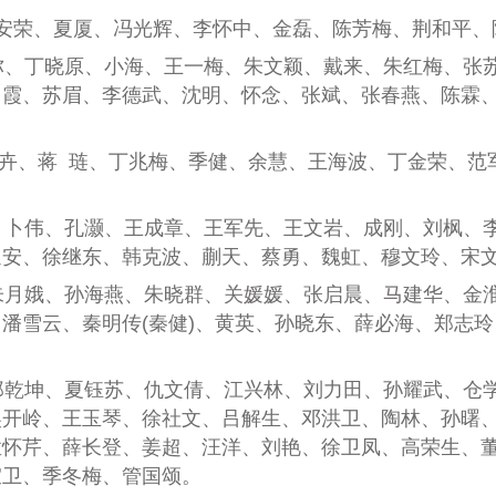
安荣、夏厦、冯光辉、李怀中、金磊、陈芳梅、荆和平、
弥、丁晓原、小海、王一梅、朱文颖、戴来、朱红梅、
张
月霞、苏眉、李德武、沈明、怀念、张斌、张春燕、陈霖
一卉、蒋 琏、丁兆梅、季健、余慧、王海波、丁金荣、
、卜伟、孔灏、王成章、王军先、王文岩、成刚、刘枫、
延安、徐继东、韩克波、蒯天、蔡勇、魏虹、穆文玲、宋
朱月娥、孙海燕、朱晓群、关媛媛、张启晨、马建华、金
潘雪云、秦明传(秦健)、黄英、孙晓东、薛必海、郑志玲
郑乾坤、
夏钰苏
、
仇文倩
、
江兴林
、
刘力田
、
孙耀武
、
仓
吴开岭
、
王玉琴
、
徐社文
、
吕解生
、
邓洪卫
、
陶林
、
孙曙
孟怀芹
、
薛长登
、
姜超
、
汪洋
、
刘艳
、
徐卫凤
、
高荣生
、
宜卫
、
季冬梅
、管国颂。