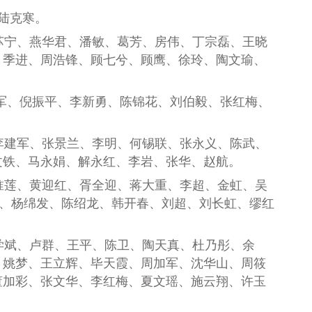
陆克寒。
苏宁、燕华君、潘敏、葛芳、房伟、丁宗磊、王晓
、季进、周浩锋、顾七兮、顾鹰、徐玲、陶文瑜、
范军、倪振平、李新勇、陈锦花、刘伯毅、张红梅、
李建军、张景兰、李明、何锡联、张永义、陈武、
文铁、马永娟、解永红、李岩、张华、赵航。
淮莲、黄迎红、胥全迎、蒋大重、李超、金虹、吴
、杨
绵发
、陈绍
龙
、韩
开春
、刘
超
、刘
长虹
、缪红
学斌
、
卢群
、
王平
、
陈卫
、
陶天真
、
杜乃彤
、
余
、
姚梦
、
王立辉
、
毕天霞
、
周
加
军
、
沈华山
、
周筱
董加彩
、
张文华
、
李红梅
、
夏文瑶
、
施云翔
、
许玉