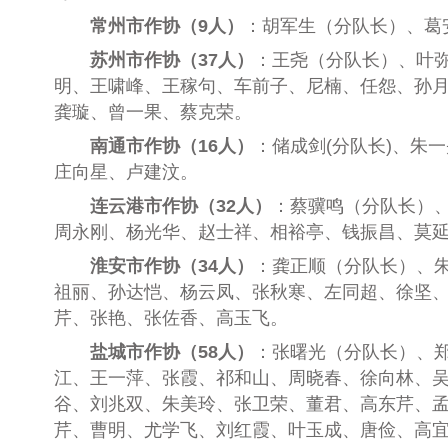
常州市作协（
9人）
：
胡军生（分队长）、葛
苏州市作协（
37人）
：
王尧（分队长）、叶
明、王啸峰、王稼句、车前子、尼楠、任怨、孙
龚璇、曾一果、蔡克荣。
南通市作协（
16人
）
：
储成剑(分队长)、朱
庄向星、卢建汶。
连云港市作协（
32人）
：
蔡骥鸣（分队长）
周永刚、杨光华、赵士祥、相裕亭、钱振昌、莫
淮安市作协（
34人
）
：
龚正顺（分队长）、
祖丽、孙达恺、杨云凤、张秋寒、左同超、徐坚、
芹、张艳、张佐香、高
玉飞
。
盐城市作协（
58人）
：
张曙光（分队长）、
江
、
王一萍
、
张霞
、
祁和山
、
周晓春
、
徐向林
、
谷
、
刘兆双
、
朱美玲
、
张卫荣
、
董君
、
高东芹
、
芹
、
曹明
、
尤学飞
、
刘红霞
、
叶玉成
、
唐俭
、
高