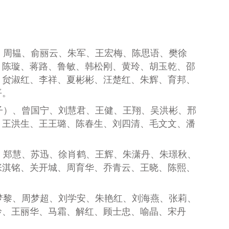
、周韫、俞丽云、朱军、王宏梅、陈思语、樊徐
、陈璇、蒋路、鲁敏、韩松刚、黄玲、胡玉乾、邵
、贠淑红、李祥、夏彬彬、汪楚红、朱辉、育邦、
平。
子）
、曾
国宁
、刘
慧君
、王
健
、王
翔
、吴
洪彬
、邢
、王
洪生
、王
王璐
、陈
春生
、刘
四清
、毛
文文
、潘
、郑慧、苏迅、徐肖鹤、王辉、朱潇丹、朱璟秋、
张淇铭、关开城、周育华、乔青云、王晓、陈熙、
梦黎、周梦超、刘学安、朱艳红、刘海燕、张莉、
玲、王丽华、马霜、解红、顾士忠、喻晶、宋丹