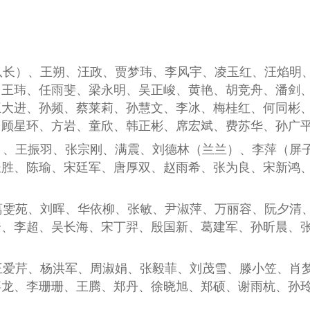
队长）、王朔、汪政、贾梦玮、李风宇、凌玉红、汪焰明
、王玮、任雨斐、梁永明、吴正峻、黄艳、胡竞舟、潘剑
王大进、孙频、蔡莱莉、孙慧文、李冰、梅桂红、何同彬
、顾星环、方岩、童欣、韩正彬、席宏斌、费苏华、孙广
）、王
振羽
、张
宗刚
、满
震
、刘德林（兰兰）、李
萍（屏
长胜
、陈
瑜
、宋
廷军
、唐
厚双
、赵
雨希
、张
为良
、宋
新鸿
葛雯苑、刘晖、华依柳、张敏、尹淑萍、万丽容、阮夕清
奎、李超、吴长海、宋丁羿、殷国新、葛建军、孙昕晨、
王爱芹、杨洪军、周淑娟、张毅菲、刘茂雪、滕小笠、肖
嘉龙、李珊珊、王腾、郑丹、徐晓旭、郑硕、谢雨杭、孙