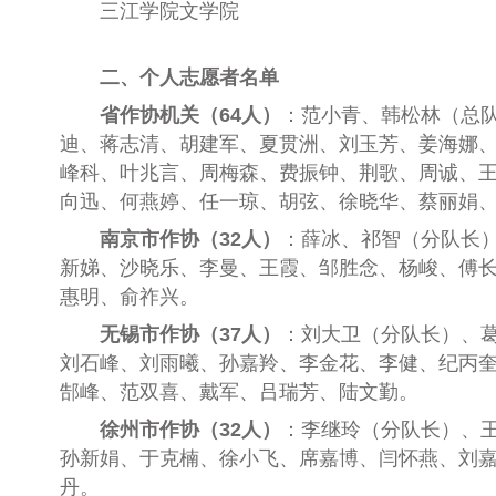
三江学院文学院
二、
个人志愿者名单
省作协机关（
64人）
：
范小青、韩松林（总
迪、蒋志清、胡建军、夏贯洲、刘玉芳、姜海娜
峰科、叶兆言、周梅森、费振钟、荆歌、周诚、
向迅、何燕婷、任一琼、胡弦、徐晓华、蔡丽娟
南京市作协（
32人）
：
薛冰、祁
智
（分队长
新娣
、沙
晓乐
、李
曼
、王
霞
、邹
胜念
、杨
峻
、傅
惠明
、俞祚
兴
。
无锡市作协（
37人）
：
刘大卫（分队长）、
刘石峰、刘雨曦、孙嘉羚、李金花、李健、纪丙
郜峰、范双喜、戴军、吕瑞芳、陆文勤。
徐州市作协（
32人）
：
李继玲（分队长）、
孙新娟、于克楠、徐小飞、席嘉博、闫怀燕、刘
丹。