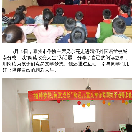
5月19日，泰州市作协主席庞余亮走进靖江
外国语学校城
南分校，以
“
阅读改变人生
”
为话题，分享了自己的阅读故事，
用阅读为孩子们点亮文学梦想。他还通过互动，
引导同学们
用
好书陪伴自己
的精彩人
生
。