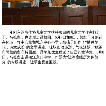
刚刚入选省作协儿童文学扶持项目的儿童文学作家顾红
干、马张留，也先后走进校园。
6月7日和8日，顾红干分别到
兴化市下圩中心校和城东中心小学，给孩子们作了“
播种梦
想，诗意成长”
的文学讲座。现场互动热烈，气氛活跃。她还
向两校的留守特困生、品学兼优生赠送了自己的童诗集。
6
月
8
日，马张留走进镇江京口中学，作题为“让深度经历为你加
分”的专题讲座，让学生受益匪浅。