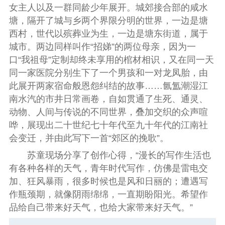
女主人以及一群同龄少年展开。城郊接合部的咸水
塘，隔开了城与乡两个界限分明的世界，一边是塘
西村，世代以殡葬业为生，一边是塘东街道，属于
城市。两边同样叫作“招娣”的两位母亲，因为一
口“我祖母”定制却终未享用的棺材相识，又在同一天
同一家医院分别生下了一个男孩和一对龙凤胎，由
此展开两家宿命般恩怨纠结的故事……氤氲潮湿江
南水汽的市井日常画卷，自如贯通了生死、通灵、
动物、人间与传说的不同世界，叠加交织的众声喧
哗，展现出二十世纪七十年代至九十年代的江南社
会变迁，并由此写下一首“郊区的挽歌”。
苏童现场分享了创作心得，“漫长的写作生活也
有各种各样的天气，青年时代写作，仿佛是雷电交
加、狂风暴雨，很多时候也是风和日丽的；遭遇写
作瓶颈期，就像阴雨绵绵，一直期盼阳光。希望作
品给自己带来好天气，也给大家带来好天气。”