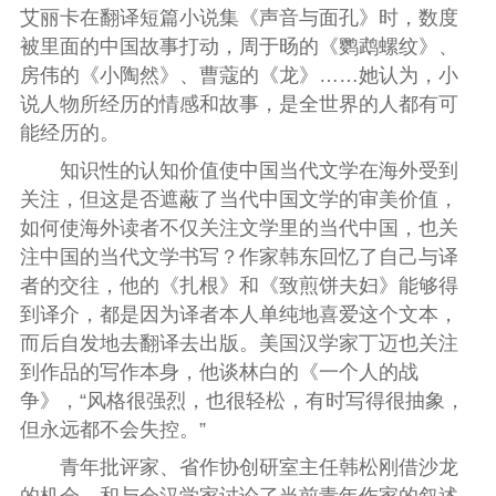
艾丽卡在翻译短篇小说集《声音与面孔》时，数度
被里面的中国故事打动，周于旸的《鹦鹉螺纹》、
房伟的《小陶然》、曹蔻的《龙》……她认为，小
说人物所经历的情感和故事，是全世界的人都有可
能经历的。
知识性的认知价值使中国当代文学在海外受到
关注，但这是否遮蔽了当代中国文学的审美价值，
如何使海外读者不仅关注文学里的当代中国，也关
注中国的当代文学书写？作家韩东回忆了自己与译
者的交往，他的《扎根》和《致煎饼夫妇》能够得
到译介，都是因为译者本人单纯地喜爱这个文本，
而后自发地去翻译去出版。美国汉学家丁迈也关注
到作品的写作本身，他谈林白的《一个人的战
争》，“风格很强烈，也很轻松，有时写得很抽象，
但永远都不会失控。”
青年批评家、省作协创研室主任韩松刚借沙龙