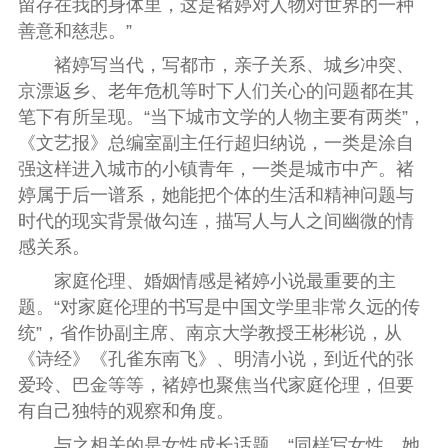
留存在我的身体里，这是褚婷对人物对世界的一种
善意和慈悲。”
褚婷写当代，写都市，亲子关系、城乡冲突、
京漂返乡、老年危机等时下人们关心的问题都在其
笔下有所呈现。“当下城市文学的人物主要有两类”，
《文艺报》总编室副主任行超归纳说，一类是涂自
强这样进入城市的小镇青年，一类是城市中产。褚
婷属于后一谱系，她能把个体的生活和精神问题与
时代的现实背景做勾连，描写人与人之间幽微的情
感关系。
家庭伦理、婚姻情感是褚婷小说最重要的主
题。“对家庭伦理的书写是中国文学里非常久远的传
统”，省作协副主席、南京大学教授王彬彬说，从
《诗经》《孔雀东南飞》、明清小说，到近代的张
爱玲、巴金等等，褚婷也聚焦当代家庭伦理，但要
有自己独特的观察和角度。
与之相关的是女性成长话题。“同样写女性，她