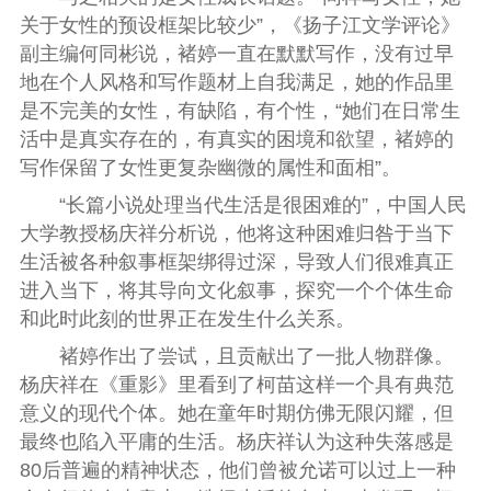
关于女性的预设框架比较少”，《扬子江文学评论》
副主编何同彬说，褚婷一直在默默写作，没有过早
地在个人风格和写作题材上自我满足，她的作品里
是不完美的女性，有缺陷，有个性，“她们在日常生
活中是真实存在的，有真实的困境和欲望，褚婷的
写作保留了女性更复杂幽微的属性和面相”。
“长篇小说处理当代生活是很困难的”，中国人民
大学教授杨庆祥分析说，他将这种困难归咎于当下
生活被各种叙事框架绑得过深，导致人们很难真正
进入当下，将其导向文化叙事，探究一个个体生命
和此时此刻的世界正在发生什么关系。
褚婷作出了尝试，且贡献出了一批人物群像。
杨庆祥在《重影》里看到了柯苗这样一个具有典范
意义的现代个体。她在童年时期仿佛无限闪耀，但
最终也陷入平庸的生活。杨庆祥认为这种失落感是
80后普遍的精神状态，他们曾被允诺可以过上一种