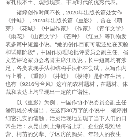
家扎根本土、观照现实、书写时代的优秀代表。
褚婷创作时间不长，2020年出版长篇处女作
《井蛙》，2024年出版长篇《重影》，曾在《萌
芽》《花城》《中国作家》《作家》《青年文学》
《雨花》《山西文学》《芒种》《红豆》等刊物发
表多篇中短篇小说。“她的创作目前可能还处在实验
和试错阶段”，中国作协理论批评委员会副主任、省
文艺评论家协会名誉主席汪政说，长中短篇均有涉
足，各类表现手法和结构手法都在尝试，从写作内
容上看，《重影》《井蛙》《模特》是都市生活，
也有《9216号台风》这样的农村题材，在题材、体
裁和表达上均呈现出一定的广谱性。
以《重影》为例，中国作协小说委员会副主任
潘凯雄分析指出，在这部30万字的小说中，褚婷用
细密扎实的笔触，活灵活现地呈现了当下人们的日
常生活：从昆山到上海跨省上班、企业的艰难经
营、柯苗的父辈、学区房的购买、年轻人的夜生