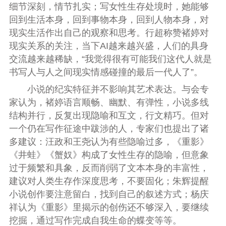
细节深刻，情节扎实；写女性生存处境时，她能够
回到生活本身，回到事物本身，回到人物本身，对
现实生活作出自己的观察和思考。行超称赞褚婷对
现实关系的关注，当下AI越来越兴盛，人们的具身
交流越来越稀缺，“我觉得很有可能我们这代人就是
书写人与人之间现实情感碰撞的最后一代人了”。
小说的纪实特征并不影响其艺术表达。与会专
家认为，褚婷语言顺畅、幽默、有弹性，小说多线
结构并行，反复出现隐喻和互文，行文精巧。但对
一个仍在写作征途中跋涉的人，专家们也提出了诸
多建议：汪政和王尧认为有些隐喻过多，《重影》
《井蛙》《蟹奴》构成了女性生存的隐喻，但意象
过于频繁和具象，反而削弱了文本本身的丰富性，
建议对人类生存作深度思考，不要固化；朱辉提醒
小说创作要注意留白，找到自己的叙述方式；杨庆
祥认为《重影》里揭示的创伤还不够深入，要继续
挖掘，通过写作完成自我生命的蝶变等等。