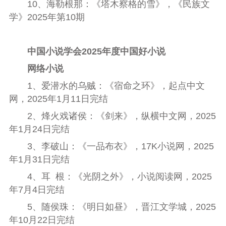
10
、海勒根那：《塔木察格的雪》，《民族文
学》
2025
年第
10
期
中国小说学会
2025
年度中国好小说
网络小说
1
、爱潜水的乌贼：《宿命之环》，起点中文
网，
2025
年
1
月
11
日完结
2
、烽火戏诸侯：《剑来》，纵横中文网，
2025
年
1
月
24
日完结
3
、李破山：《一品布衣》，
17K
小说网，
2025
年
1
月
31
日完结
4
、耳
根：《光阴之外》，小说阅读网，
2025
年
7
月
4
日完结
5
、随侯珠：《明日如昼》，晋江文学城，
2025
年
10
月
22
日完结