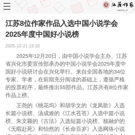
toggle
navigation
江苏8位作家作品入选中国小说学会
2025年度中国好小说榜
2025-12-21 19:10
2025
年
12
月
20
日，由中国小说学会主办、江苏
省兴化市委宣传部承办的中国小说学会
2025
年度中
国好小说研讨会在兴化举行。来自全国各地的
34
位
专家、学者，在前期充分阅读的基础上，遵循严格
的投票程序，最终推出
55
部作品。江苏共有
8
位作家
作品上榜。
王尧的《桃花坞》和胡学文的《龙凤歌》入选
长篇小说榜、汤成难的《江水苍苍》入选中篇小说
榜、朱文颖的《古法》入选短篇小说榜、核融炉的
《无暇赴死》和怡然的《长命百岁》入选网络小说