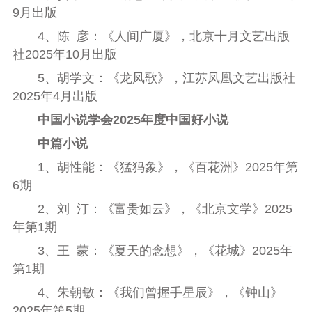
9
月出版
4
、陈
彦：《人间广厦》，北京十月文艺出版
社
2025
年
10
月出版
5
、胡学文：《龙凤歌》，江苏凤凰文艺出版社
2025
年
4
月出版
中国小说学会
2025
年度中国好小说
中篇小说
1
、胡性能：《猛犸象》，《百花洲》
2025
年第
6
期
2
、刘
汀：《富贵如云》，《北京文学》
2025
年第
1
期
3
、王
蒙：《夏天的念想》，《花城》
2025
年
第
1
期
4
、朱朝敏：《我们曾握手星辰》，《钟山》
2025
年第
5
期