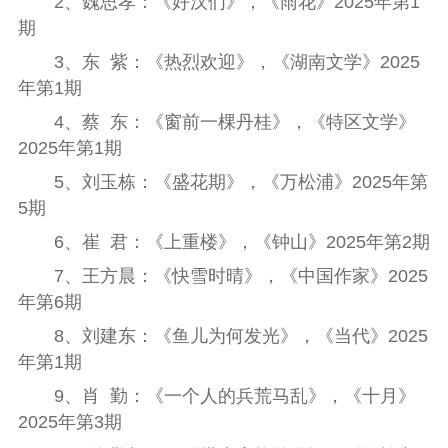
2
、魏思孝：《好汉们》，《雨花》
2025
年第
1
期
3
、东
紫：《热烈欢迎》，《湖南文学》
2025
年第
1
期
4
、蔡
东：《窗前一棵丹桂》，《特区文学》
2025
年第
1
期
5
、刘玉栋：《盛花期》，《万松浦》
2025
年第
5
期
6
、崔
君：《上重楼》，《钟山》
2025
年第
2
期
7
、王方晨：《快雪时晴》，《中国作家》
2025
年第
6
期
8
、刘建东：《鱼儿为何发光》，《当代》
2025
年第
1
期
9
、肖
勤：《一个人的兵荒马乱》，《十月》
2025
年第
3
期