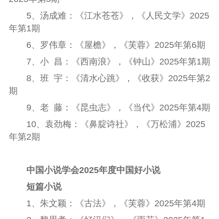
5
、汤成难：《江水苍苍》，《人民文学》
2025
年第
1
期
6
、罗伟章：《屋檐》，《芙蓉》
2025
年第
6
期
7
、小
昌：《西南浪》，《钟山》
2025
年第
1
期
8
、班
宇：《清水心跳》，《收获》
2025
年第
2
期
9
、老
藤：《昆虫志》，《当代》
2025
年第
4
期
10
、袁劲梅：《鼻腚诗社》，《万松浦》
2025
年第
2
期
中国小说学会
2025
年度中国好小说
短篇小说
1
、朱文颖：《古法》，《芙蓉》
2025
年第
4
期