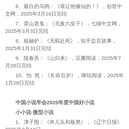
6
、最白的乌鸦：《谁让他修仙的！》，创世中
文网，
2025
年
3
月
16
日完结
7
、梁山老鬼：《无敌六皇子》，七猫中文网，
2025
年
3
月
3
日完结
8
、核融炉：《无暇赴死》，知乎盐言故事，
2025
年
1
月
31
日完结
9
、陆春吾：《山归来》，豆瓣阅读，
2025
年
7
月
29
日完结
10
、怡
然：《长命百岁》，咪咕阅读，
2025
年
1
月
28
日完结
中国小说学会
2025
年度中国好小说
小小说
·
微型小说
1
、津子围：《奔儿头和板凳》，《辽宁日报》