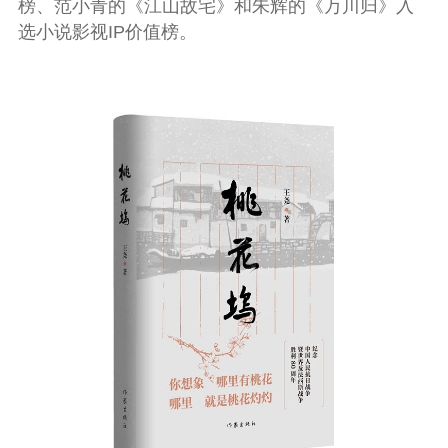
榜、范小青的《江山故宅》和朱辉的《万川归》入
选小说影视
IP
价值榜。