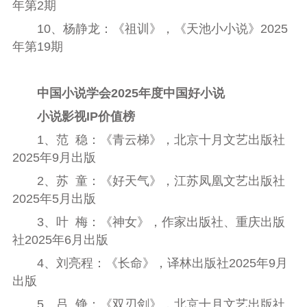
年第
2
期
10
、杨静龙：《祖训》，《天池小小说》
2025
年第
19
期
中国小说学会
2025
年度中国好小说
小说影视
IP
价值榜
1
、范
稳：《青云梯》，北京十月文艺出版社
2025
年
9
月出版
2
、苏
童：《好天气》，江苏凤凰文艺出版社
2025
年
5
月出版
3
、叶
梅：《神女》，作家出版社、重庆出版
社
2025
年
6
月出版
4
、刘亮程：《长命》，译林出版社
2025
年
9
月
出版
5
、吕
铮：《双刃剑》，北京十月文艺出版社