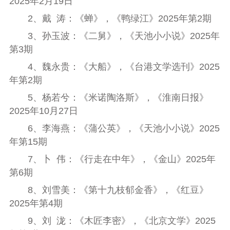
2025
年
2
月
19
日
2
、戴
涛：《蝉》，《鸭绿江》
2025
年第
2
期
3
、孙玉波：《二舅》，《天池小小说》
2025
年
第
3
期
4
、魏永贵：《大船》，《台港文学选刊》
2025
年第
2
期
5
、杨若兮：《米诺陶洛斯》，《淮南日报》
2025
年
10
月
27
日
6
、李海燕：《蒲公英》，《天池小小说》
2025
年第
15
期
7
、卜
伟：《行走在中年》，《金山》
2025
年
第
6
期
8
、刘雪美：《第十九枝郁金香》，《红豆》
2025
年第
4
期
9
、刘
泷：《木匠李密》，《北京文学》
2025