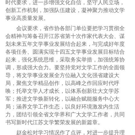
时代要求，进一步增强文化自信，坚守人民立场，
创新工作机制，加强队伍建设，凝神聚力推动文学
事业高质量发展。
会议要求，省作协各部门单位
要把学习贯彻全
会精神与筹备召开
江苏省第十次
作家
代表大会
、
谋
划未来五年文学事业发展
结合起来，与完成好年度
各项任务、圆满实现十四五文学事业发展目标结合
起来，强化系统思维，采取务实举措，加强统筹协
调，形成强大合力。要坚持党对文学工作的全面领
导，将文学事业发展全方位融入文化强省建设大
局，聚焦文学精品创作，以高峰之作回应时代呼
唤；托举文学人才成长，以体系创新壮大文学苏
军；推进文学焕新转化，以融合赋能服务中心大
局；涵养文学工作生态，以良好环境激发内生活
力，团结引领全省文学界和广大文学工作者，共同
书写新时代江苏文学繁荣发展的新篇章。
赵金松对学习情况作了点评，对进一步提升理