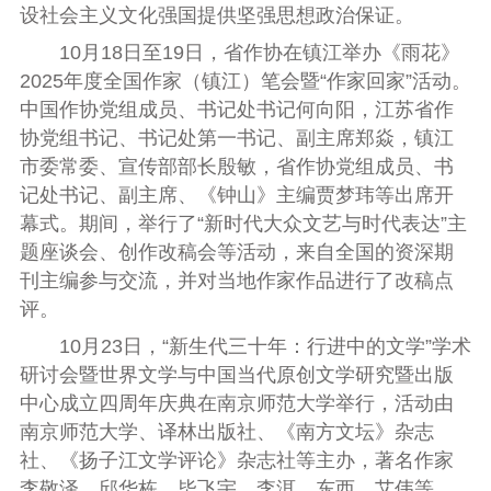
设社会主义文化强国提供坚强思想政治保证。
10月18日至19日，
省作协在镇江举办
《雨花》
2025年度全国作家（镇江）笔会暨“作家回家”活动。
中国作协党组成员、书记处书记何向阳，江苏省作
协党组书记、书记处第一书记、副主席郑焱，镇江
市委常委、宣传部部长殷敏，省作协党组成员、书
记处书记、副主席、《钟山》主编贾梦玮
等
出席开
幕式。
期间，举行了
“新时代大众文艺与时代表达”主
题座谈会
、创作
改稿会
等活动，来自全国的资深期
刊主编参与交流，并对当地作家作品进行了改稿点
评。
10月23日，“新生代三十年：行进中的文学”学术
研讨会暨世界文学与中国当代原创文学研究暨出版
中心成立四周年庆典在南京师范大学举行，
活动
由
南京师范大学、译林出版社、
《
南方文坛
》
杂志
社、
《
扬子江文学评论
》
杂志社
等主办，著名作家
李敬泽、邱华栋、毕飞宇、李洱、东西、艾伟等，