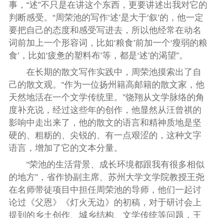
事，“述”不只是在讲这个东西，更要讲述出我对它的
判断感受。“周荣池的写作‘述’是大于‘叙’的，他一定
要把自己的态度和感受写进去，所以他经常在动名
词前加上一个形容词，比如‘粮食’前加一个‘瘦弱的粮
食’，比如‘疲惫的塑料布’等，都是‘述’的渴望”。
在长期的散文写作实践中，周荣池摸索出了自
己的散文观。“作为一位扬州籍高邮籍的散文家，他
天然地活在一个文学传统里。”饶翔从文学脉络的角
度补充说，经过这些年的创作，他显然从汪曾祺的
影响中走出来了，他的散文的语言和精神质地是坚
硬的、粗粝的、尖锐的、有一点艰涩的，这种文字
语言，增加了它的文本分量。
“荣池的生活背景、成长环境都跟我有很多相似
的地方”，省作协副主席、苏州大学文学院教授王尧
在名师带徒项目中担任周荣池的导师，他们一起讨
论过《父恩》《灯火无边》的初稿，对于研讨会上
提到的乡土创作、城乡结构、文学传统等问题，王