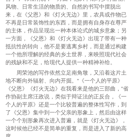
风物、日常生活的物质的、自然的书写中摆脱出
来，在《父恩》和《灯火无边》里，农具或作物已
不再是日常装饰性的东西，而是拥有自身存在尊严
的主体，作品呈现出一种本体论式的城乡意象；另
一方面，《父恩》和《灯火无边》出现了带有一种
抵抗性的转向，他不是要逃离乡村，而是通过构建
一个他所理解的经典的乡土世界，来映照现代社会
的残缺和不足，给现代人提供一种精神补给。
周荣池的写作依然立足南角墩，又沿着这片土
地不断向外辐射、向内开掘。“《一个人的平原》
《父恩》《灯火无边》在我看来是他的三部曲，”省
作协副主席汪政说，类似于辩证法的正反合，《一
个人的平原》还是一个比较普遍的整体性写作，到
了《父恩》集中到一个父亲的形象上，然后由这样
一个个别形象再次进入普遍，就是《灯火无边》，
这时候他已经不是简单的重复，而是进入了新的高
度。