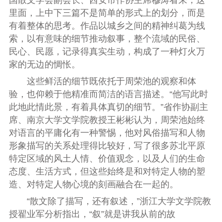
国散文学会副会长、西安市作协主席穆涛看来，这
里面，上中下三篇不是简单的形式上的划分，而是
有着整体的思考。作品以城乡之间的精神纠葛为线
索，以有意味的细节推动叙事，整个流域的民俗、
民心、民愿，记录得真实生动，构成了一种灯火万
家的无边的惆怅。
这些鲜活的细节既依托于周荣池的观察和体
验，也仰赖于他精准而简洁的语言描述。“他写此时
此地此情此景，有着具体真切的细节。”省作协副主
席、南京大学文学院教授王彬彬认为，周荣池始终
对语言的平庸化有一种警惕，他对风俗描写和人物
形象描写的关系处理得比较好，写了很多苏北平原
特定区域的风土人情、价值观念，以及人们的生命
态度、生活方式，但这些始终是和对特定人物的塑
造、对特定人物心境的刻画融合在一起的。
“散文除了描写，还有叙述，”浙江大学文学院教
授翟业军分析指出，“叙”就是讲我从前的故