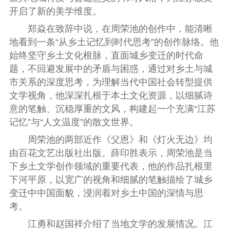
开启了新的美学维度。
郑焱在致辞中说，在周荣池的创作中，能清晰
地看到一条“从乡土记忆到时代思考”的创作脉络。他
始终坚守乡土文化根脉，直面城乡变迁的时代命
题，不回避发展中的矛盾与困惑，通过对乡土与城
市关系的深度思考，为理解当代中国社会转型提供
文学视角，他深深扎根于本土文化资源，以细腻诗
意的笔触、沉稳厚重的文风，构建起一个充满“江苏
记忆”与“人文温度”的散文世界。
周荣池的两部近作《父恩》和《灯火无边》均
由百花文艺出版社出版。薛印胜表示，周荣池是当
下乡土文学创作领域的重要代表，他的作品扎根里
下河平原，以宽广的视角和细腻的笔触描绘了城乡
变迁中中国面貌，浸润着对乡土中国的深情与思
考。
江勇和赵国祥介绍了当地文学的发展情况。江