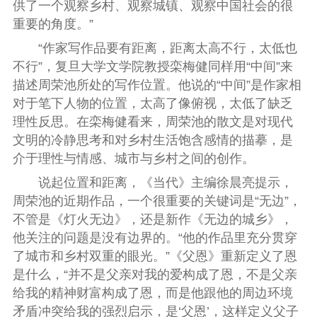
供了一个观察乡村、观察城镇、观察中国社会的很
重要的角度。”
“作家写作品要有距离，距离太高不行，太低也
不行”，复旦大学文学院教授栾梅健同样用“中间”来
描述周荣池所处的写作位置。他说的“中间”是作家相
对于笔下人物的位置，太高了像俯视，太低了缺乏
理性反思。在栾梅健看来，周荣池的散文是对现代
文明的冷静思考和对乡村生活饱含感情的描摹，是
介于理性与情感、城市与乡村之间的创作。
说起位置和距离，《当代》主编徐晨亮提示，
周荣池的近期作品，一个很重要的关键词是“无边”，
不管是《灯火无边》，还是新作《无边的城乡》，
他关注的问题是没有边界的。“他的作品里充分贯穿
了城市和乡村双重的眼光。”《父恩》重新定义了恩
是什么，“并不是父亲对我的爱构成了恩，不是父亲
给我的精神财富构成了恩，而是他跟他的周边环境
矛盾冲突给我的强烈启示，是‘父恩’，这样定义父子