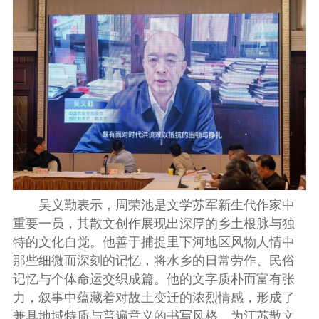
吴义勤表示，周荣池是文学苏军新生代作家中
重要一员，其散文创作展现出深厚的乡土根脉与独
特的文化自觉。他善于捕捉里下河地区风物人情中
那些细微而深刻的记忆，将水乡的日常劳作、民俗
记忆与个体命运交织成篇。他的文字质朴而富有张
力，叙事中蕴藏着对故土变迁的浓烈情感，形成了
兼具地域特质与普遍意义的书写风格，为江苏散文