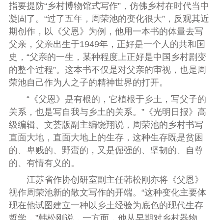
指要提防“乡村博物馆式写作”，仿佛乡村在时代当中
凝固了。“过了五年，周荣池的变化很大”，反观其近
期创作，以《父恩》为例，他用一本书的体量去写
父亲，父亲出生于1949年，正好是一个人的共和国
史，“父亲的一生，某种程度上正好是中国乡村剧变
的整个过程”。这本书不仅是对父亲的审视，也是周
荣池自己作为人之子的精神世界的打开。
“《父恩》是有根的，它植根于乡土，写父子的
关系，也是写自我与乡土的关系。”《光明日报》高
级编辑、文荟版副主编饶翔说，周荣池的乡村书写
直面大地，直面大地上的生存，这种生存既是贫困
的、卑贱的、野蛮的，又是倔强的、坚韧的、自尊
的、有情有义的。
江苏省作协创研室副主任韩松刚亦将《父恩》
视作周荣池新的散文写作的开端。“这种变化主要体
现在他试图建立一种以乡土经验为底色的现代生存
哲学，”韩松刚说，一方面，他从早期对乡村器物、