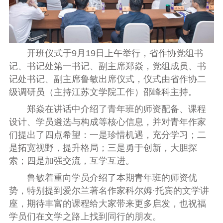
开班仪式于9月19日上午举行，省作协党组书
记、书记处第一书记、副主席郑焱，
党组成员
、书
记处书记、副主席鲁敏出席仪式，仪式由省作协二
级调研员（主持江苏文学院工作）邵峰科主持。
郑焱在讲话中介绍了青年班的师资配备、课程
设计、学员遴选与构成等核心信息，并对青年作家
们提出了四点希望：一是珍惜机遇，充分学习；二
是
拓宽视野，提升格局
；
三是勇于创新，大胆探
索
；
四是加强交流，互学互进
。
鲁敏着重向学员介绍了本期青年班的师资优
势，特别提到爱尔兰著名作家科尔姆·托宾的文学讲
座，期待丰富的课程给大家带来更多启发，也祝福
学员们在文学之路上找到同行的朋友。