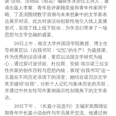
谈”活动。活动由《雨花》编辑李冰担任主持人，邀
请出版人李黎、青年批评家顾奕俊和青年作家周于
旸、丁圣润围绕数字浪潮与未来想象中的文学新表
达展开对话。此次对谈活动创新性地引入线上直播
形式，实现了线上线下联动，为学员们带来了一场
思想与文学交融的盛宴。
20日上午，南京大学外国语学院教授、博士生
导师黄荭以《自我书写：“记忆”的生产》为题授课。
作为优秀的法语译者，黄荭以法国文学研究为核
心，通过探讨波伏娃、杜拉斯、安妮·埃尔诺三位女
性作家的创作历程与思想内核，展现“自我书写”这一
主题在不同历史语境下的演变。她结合诺贝尔文学
奖关键词“自我”，分析个人记忆与集体历史的关联，
并通过中外女性写作案例揭示性别视角下的文学表
达。
20日下午，《长篇小说选刊》主编宋嵩围绕近
期青年中长篇小说创作与学员展开交流。他通过
例