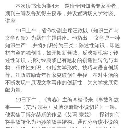
本次读书班为期4天，邀请全国知名专家学者、
期刊主编及鲁奖得主授课，并设置两场文学对谈、
讲座。
19日上午，省作协副主席汪政以《知识生产与
文学创新》为题作主题讲座。他指出，“文学是一种
知识生产”，并将知识分为三类：
陈述性知识
，即题
材内容的独创性，如开拓新领域、反映新现实；
转
述性知识
，指对经典或已有题材的创造性转化与重
构；
程序性知识
，包括
文学形式、技巧与语言创新
等。汪政
鼓励青年作家突破创作
半径
，
在对生活的
不断发现中展现文学写作的
创新
性
，为文学发展贡
献力量。
19日下午，
《青春》主编李樯带来《事故和故
事——〈艾玛·宗兹〉及博尔赫斯小说切片》一课。
他聚焦于博尔赫斯的作品《艾玛·宗兹》，探讨如何
将事故转化为巧妙的故事结构。通过分析该小说的