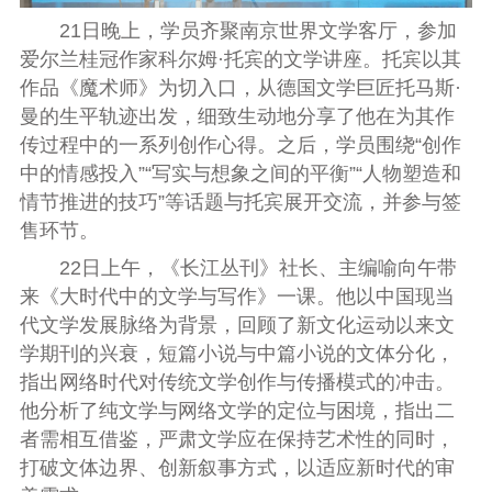
21日晚上，学员齐聚南京世界文学客厅，参加
爱尔兰桂冠作家科尔姆·托宾的文学讲座。托宾以其
作品《魔术师》为切入口，从德国文学巨匠托马斯·
曼的生平轨迹出发，细致生动地分享了他在为其作
传过程中的一系列创作心得。之后，学员围绕“创作
中的情感投入”“写实与想象之间的平衡”“人物塑造和
情节推进的技巧”等话题与托宾展开交流，并参与签
售环节。
22日上午，《长江丛刊》社长、主编喻向午带
来《大时代中的文学与写作》一课。他
以中国现当
代文学发展脉络为背景，回顾了新文化运动以来文
学期刊的兴衰
，
短篇小说与中篇小说的文体分化
，
指出网络时代对传统文学创作与传播模式的冲击。
他分析了纯文学与网络文学的定位与困境，指出二
者需相互借鉴，
严肃文学应在保持艺术性的同时，
打破文体边界、创新叙事方式，以适应新时代
的
审