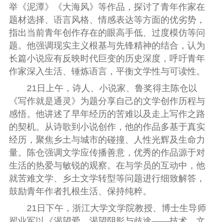
举
《泥潭》《大海风》等作品，探讨了青年作家在
题材选择、语言风格、情感表达等方面的优劣势，
指出当前青年创作存在的眼高手低、过度模仿等问
题。他强调现实主义根基与先锋精神的结合，认为
长篇小说应有反映时代巨变的历史深度，呼吁青年
作家深入生活、锤炼语言，平衡文学性与可读性。
21日上午，诗人、小说家、鲁奖得主陈仓以
《写作就是通灵》为题分享自己的文学创作历程与
感悟。他讲述了早年经历的苦难以及走上写作之路
的契机。从诗歌到小说创作，他的作品多基于真实
经历，聚焦乡土与城市的碰撞、人性光辉及生命力
量。陈仓强调文学应传播善意，优秀的作品源于对
生活的热爱与敏锐的观察。在与学员的互动中，他
就苦难文学、乡土文学转型等问题进行细致解答，
鼓励青年作者扎根生活、保持纯粹。
21日下午，浙江大学文学院教授、博士生导师
翟业军以《渴望爱，渴望阴影与歧途——技术、文