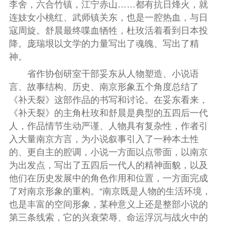
李舍，六合竹镇，江宁赤山……都有抗日烽火，就
连妓女小桃红、武师镇关东，也是一腔热血，与日
寇周旋。舒晨最终喋血牺牲，杜玫活着看到日本投
降。庞瑞垠以文学的力量写出了魂魄、写出了精
神。
省作协创研室干部
妥东
从人物塑造、小说语
言、故事结构、历史、南京形象五个角度总结了
《补天裂》这部作品的书写和讨论。在妥东看来，
《补天裂》的主角杜玫和舒晨是典型的五四后一代
人，作品情节生动严谨、人物具有复杂性，作者引
入大量南京方言，为小说叙事引入了一种本土性
的、更自主的腔调，小说一方面以点带面，以南京
为出发点，写出了五四后一代人的精神面貌，以及
他们在历史发展中的角色作用和位置，一方面完成
了对南京形象的重构。“南京既是人物的生活环境，
也是丰富的空间形象，某种意义上还是整部小说的
第三条线索，它的兴衰荣辱、命运浮沉与战火中的