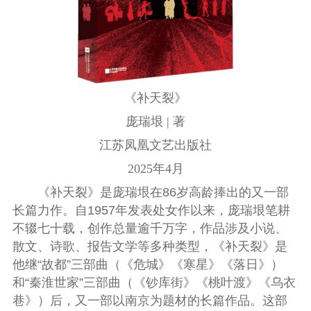
《补天裂》
庞瑞垠 | 著
江苏凤凰文艺出版社
2025年4月
《补天裂》是庞瑞垠在86岁高龄捧出的又一部
长篇力作。自1957年发表处女作以来，庞瑞垠笔耕
不辍七十载，创作总量逾千万字，作品涉及小说、
散文、诗歌、报告文学等多种类型，《补天裂》是
他继“故都”三部曲（《危城》《寒星》《落日》）
和“秦淮世家”三部曲（《钞库街》《桃叶渡》《乌衣
巷》）后，又一部以南京为题材的长篇作品。这部