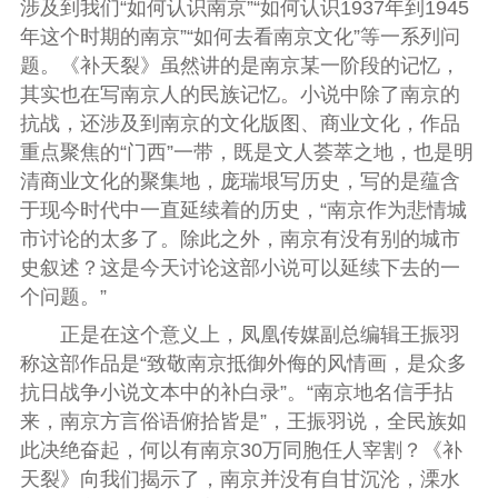
涉及到我们“如何认识南京”“如何认识1937年到1945
年这个时期的南京”“如何去看南京文化”等一系列问
题。《补天裂》虽然讲的是南京某一阶段的记忆，
其实也在写南京人的民族记忆。小说中除了南京的
抗战，还涉及到南京的文化版图、商业文化，作品
重点聚焦的“门西”一带，既是文人荟萃之地，也是明
清商业文化的聚集地，庞瑞垠写历史，写的是蕴含
于现今时代中一直延续着的历史，“南京作为悲情城
市讨论的太多了。除此之外，南京有没有别的城市
史叙述？这是今天讨论这部小说可以延续下去的一
个问题。”
正是在这个意义上，凤凰传媒副总编辑
王振羽
称这部作品是“致敬南京抵御外侮的风情画，是众多
抗日战争小说文本中的补白录”。“南京地名信手拈
来，南京方言俗语俯拾皆是”，王振羽说，全民族如
此决绝奋起，何以有南京30万同胞任人宰割？《补
天裂》向我们揭示了，南京并没有自甘沉沦，溧水