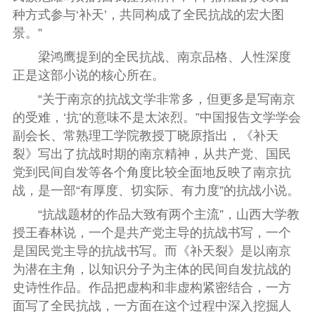
种方式参与‘补天’，共同构成了全民抗战的宏大图
景。”
梁鸿鹰提到的全民抗战、南京品格、人性深度
正是这部小说的核心所在。
“关于南京的抗战文学非常多，但更多是写南京
的受难，‘抗’的意味不是太浓烈。”中国报告文学学会
副会长、常熟理工学院教授
丁晓原
指出，《补天
裂》写出了抗战时期的南京精神，从共产党、国民
党到民间自发等各个角度比较全面地反映了南京抗
战，是一部“有厚度、切实际、有力度”的抗战小说。
“抗战题材的作品大致有两个主流”，山西大学教
授
王春林
说，一个是共产党主导的抗战书写，一个
是国民党主导的抗战书写。而《补天裂》是以南京
为潜在主角，以知识分子为主体的民间自发抗战的
史诗性作品。作品把虚构和非虚构紧密结合，一方
面写了全民抗战，一方面在这个过程中深入挖掘人