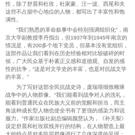
性，除了舒晨和杜玫，杜家豪、汪一波、西尾和夫
这些不占据中心地位的人物，都写出了丰富性和饱
满性。
“我们熟悉的革命叙事中会特别强调组织化”，南
京大学副教授
李丹
指出，但1937年到1945年南京的
情况是，有200多个地下党员，但基本没有党组织，
这部作品让我们看到在历史经验相对比较破碎的时
候，广大民众基于朴素正义感和道德观、自发的感
性的抗争，“这是对文学史的丰富，也是对抗战文学
的丰富。”
为了写好这部全民抗战史诗，庞瑞垠细致雕琢
战争中的人物群像。“我们能看到战争对人的洗礼，
能看到普通民众在民族大义前的觉醒和担当，而主
角这种成长型人物也使全书有了更强的感染力和说
服力。”作家出版社副总编辑
颜慧
认为，《补天裂》
设定舒晨和杜玫双线并行的结构，在人物塑造上最
大的特点是对多阶层群像进行了立体深度的呈现：