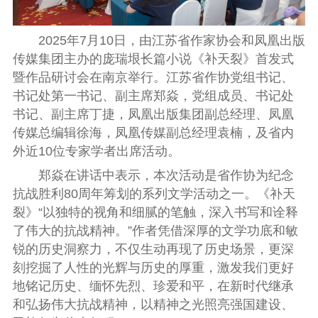
2025年7月10日，由江苏省作家协会和凤凰出版
传媒集团主办的庞瑞垠长篇小说《补天裂》首发式
暨作品研讨会在南京举行。江苏省作协党组书记、
书记处第一书记、副主席
郑焱
，党组成员、书记处
书记、副主席
丁捷
，凤凰出版集团副总经理、凤凰
传媒总编辑
徐海
，凤凰传媒副总经理
袁楠
，及省内
外近10位专家学者出席活动。
郑焱
在讲话中表示，本次活动是省作协为纪念
抗战胜利80周年筹划的系列文学活动之一。《补天
裂》“以独特的视角和细腻的笔触，深入书写和诠释
了伟大的抗战精神。”作者凭借深厚的文学功底和敏
锐的历史洞察力，不仅生动再现了历史场景，更深
刻挖掘了人性的光辉与历史的厚重，激发我们更好
地铭记历史、缅怀先烈、珍爱和平，在新时代继承
和弘扬伟大抗战精神，以精神之光照亮强国建设、