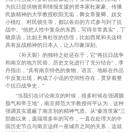
为抗日提供物资和情报支援的资本家杜家豪、传播
民族精神的大学教授欧阳无垢，舞女章曼卿、妓女
小桃红、村民锁生等，都以各自的方式参与到了抗
战中。“他把人性中复杂的东西，写得非常真实”，
丁
晓原
说，比如主角杜玫的彷徨，比如西尾和夫这样
具有反战精神的日本人，让人印象深刻。
《补天裂》的独特之处还在于，它“将抗日战争
和南京的地方民俗、历史文化进行了充分结合”，
李
丹
指出，“具有南京特色的食物、语言、地标在作品
中反复出现，构成了小说的空间性存在，贯穿着整
个抗日战争史。”
“当我们在讨论南京的时候，很多时候在强调胭
脂气和帝王地”，南京师范大学教授
何平
认为，这种
强调其实遮蔽了南京别的精神气质。从“秦淮世家”三
部曲以来，庞瑞垠多年的写作，一直在处理大的中
国历史节点与南京这样一座城市之间的关系，这就