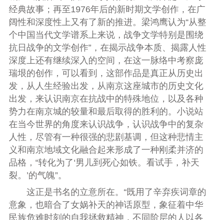
经典故事；再至1976年后的新时期文学创作，在广
阔性和深度性上又有了新的推进。梁鸿鹰认为“从整
个中国当代文学谱系上来说，战争文学特别是围绕
抗日战争的文学创作”，在揭示战争本质、揭露人性
深度上还有继续深入的空间，在这一脉络中考察庞
瑞垠的创作，可以看到，这部作品是真正从历史出
发，从人生经验出发，从南京这座城市的历史文化
出发，来认识南京在抗战中的特殊地位，以及各种
势力在南京城的较量和最后取得的胜利的。小说站
在当今世界的角度来认识战争，认识战争中的复杂
人性，尽管有一种很强的悲剧基调，但这种悲情主
义和南京地域文化融合起来形成了一种刚柔并济的
品格，“转化为了‘男儿到死心如铁。看试手，补天
裂。’的气魄”。
这正是书名的立意所在。“既用了辛弃疾词章的
意象，也暗合了女娲补天的神话原型，象征着中华
民族危难时刻的自我拯救精神，不同阶层的人以各