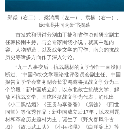
郑焱（右二）、
梁鸿鹰（左一）、
袁楠（右一）、
庞瑞垠共同为新书揭幕
首发式和研讨分别由
丁捷
和省作协创研室副主
任
韩松刚
主持。与会专家围绕小说，就其主题内
容、人物塑造，以及战争文学的写作、南京的抗战
历史等诸多方面作了深入讨论。
“
九一八事变后，抗战题材的文学创作一直没间
断过。”中国作协文学理论批评委员会副主任、中国
报告文学学会常务副会长
梁鸿鹰
将抗战文学分为三
个阶段：新中国成立前，以东北救亡抗战文学、解
放区抗战文学、国统区抗战文学为代表，涌现出
《小二黑结婚》《王贵与李香香》《腐蚀》《四世
同堂》等优秀作品；新中国成立后17年，以农村题
材和革命历史题材为主，诞生了《野火春风斗古
城》《敌后武工队》《小兵张嘎》《白洋淀上》等