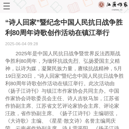
toggle
navigation
“诗人回家”暨纪念中国人民抗日战争胜
利80周年诗歌创作活动在镇江举行
2025-06-04 09:28
2025年是
中国人民抗日战争暨世界反法西斯战
争胜利
80周年，为
缅怀抗战先烈、
弘扬爱国主义精
神
，
以诗
为媒，凝聚民族力量，赓续抗战精神
，
5月
19日至20日，“
诗人回家
”
暨纪念中国人民抗日战争胜
利80周年诗歌创作活动在镇江举行。此次活动由
《扬子江诗刊》与镇江市作家协会共同主办。
中国
作家协会诗歌委员会主任、诗人吉狄马加，江苏省
作协副主席、江苏省文艺评论家协会主席、评论家
汪政，
省作协副主席、《扬子江诗刊》主编胡弦，
《大诗歌》主编、《星星·散文诗》名誉主编周庆
荣，
云南省作协副主席、诗人雷平阳，
《扬子江诗