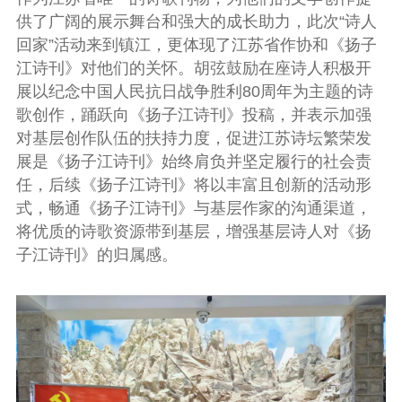
供了广阔的展示舞台和强大的成长助力，此次“诗人
回家”
活动来到镇江，更体现了江苏省作协和《扬子
江诗刊》对他们的关怀。胡弦
鼓励在座诗人积极开
展以纪念
中国人民抗日战争胜利
80周年为主题的
诗
歌创作，踊跃向《扬子江诗刊》
投稿，并
表示
加强
对基层创作队伍的扶持力度，促进江苏诗坛繁荣发
展是《扬子江诗刊》始终肩负并坚定履行的社会责
任，后续《扬子江诗刊》将以丰富且创新的活动形
式，
畅通《扬子江诗刊》与基层作家的沟通渠道，
将优质的诗歌资源带到基层，增强基层诗人对《扬
子江诗刊》的归属感。