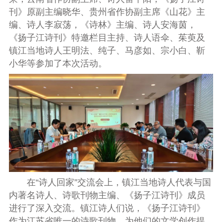
刊》原副主编晓华、贵州省作协副主席
《山花》主
编、诗人李寂荡，《诗林》主编、诗人安海茵，
《扬子江诗刊》特邀栏目主持、诗人语伞、茱萸及
镇江当地诗人王明法、
纯子、
马彦如、
宗小白、
靳
小华等
参加了本次活动。
在“诗人回家”交流会上，镇江当地诗人代表与国
内著名诗人、诗歌刊物主编、《
扬子江诗刊
》成员
进行了深入交流。镇江诗人们说，
《
扬子江诗刊
》
作为江苏省唯一的诗歌刊物，为他们的文学创作提