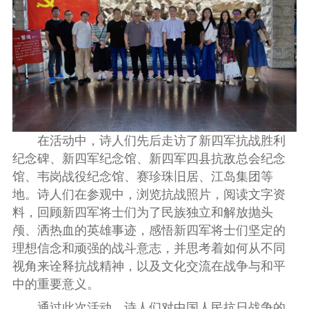
在活动中，诗人们先后走访了
新四军抗战胜利
纪念碑、新四军纪念馆、新四军四县抗敌总会纪念
馆、韦岗战役纪念馆、赛珍珠旧居、江岛集团等
地。诗人们在参观中，浏览
抗战照片，阅读文字资
料，
回顾新四军将士们为了民族独立和解放抛头
颅、洒热血的英雄事迹，
感悟新四军将士们坚定的
理想信念和顽强的战斗意志，并
思考着如何从不同
视角来诠释抗战精神，以及文化交流在战争与和平
中的重要意义。
通过此次活动，诗人们对
中国人民抗日战争
的