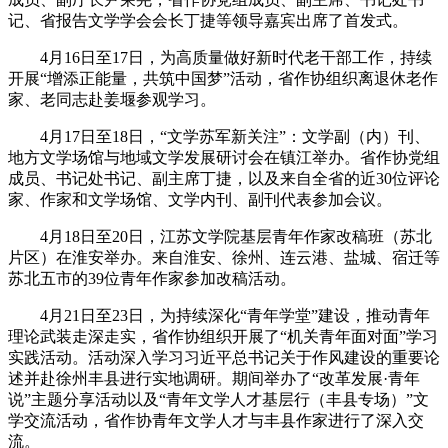
记、省报告文学学会会长丁捷
等
领导嘉宾出席了首发式。
4月16日
至
17日，为高质量做好新时代老干部工作，持续
开展“增添正能量，共筑中国梦”活动
，
省作协组织离退休老作
家、老同志赴姜堰参观学习。
4月17日至18日，“文学苏军新关注”：文学副（内）刊、
地方文学场馆与地域文学发展研讨会在镇江举办。省作协党组
成员、书记处书记、副主席丁捷，以及来自全省的近30位评论
家、作家和文学场馆、文学内刊、副刊代表参加会议。
4月18日
至
20日，江苏文学院基层青年作家改稿班（苏北
片区）在淮安举办。来自淮安、徐州、连云港、盐城、宿迁等
苏北五市的39位青年作家参加改稿活动。
4月21日至23日
，
为持续深化“青年学堂”建设，推动青年
理论武装走深走实，省作协组织开展了“机关青年面对面”学习
实践活动。
活动
深入学习习近平总书记关于作风建设的重要论
述
并
赴徐州丰县
进行
实地调研
。
期间举办了
“改革发展·青年
说”主题分享活动
以及
“青年文学人才基层行（丰县专场）”文
学交流活动，省作协青年文学人才与丰县作家进行
了
深入
交
流
。