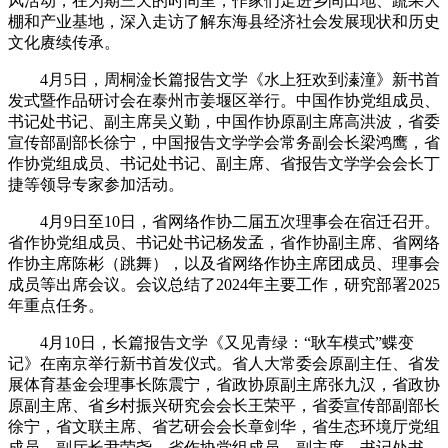
风活动，在为期三天的时间里，作家们走进乡间田地、蔬果大
棚和产业基地，深入走访了解东海县经济社会发展现状和历史
文化赓续传承。
4月5日，周桐淦长篇报告文学《水上狂欢到溱潼》新书首
发式暨作品研讨会在泰州市姜堰区举行。中国作协党组成员、
书记处书记、副主席吴义勤，中国作协原副主席高洪波，省委
宣传部副部长徐宁，中国报告文学学会常务副会长梁鸿鹰，省
作协党组成员、书记处书记、副主席、省报告文学学会会长丁
捷等领导专家参加活动。
4月9日至10日，省网络作协二届五次理事会在宿迁召开。
省作协党组成员、书记处书记杨发孟，省作协副主席、省网络
作协主席陈彬（跳舞），以及省网络作协主席团成员、理事会
成员等出席会议。
会议
总结
了
2024年主要工作，研究部署2025
年重点任务
。
4月10日，长篇报告文学《又见青绿：“耿车模式”蝶变
记》在南京举行新书首发仪式。省人大常委会原副主任、省发
展体育基金会理事长陈震宁，省政协原副主席张九汉，省政协
原副主席、省乡村振兴研究会会长王荣平，省委宣传部副部长
徐宁，省文联主席、省艺研会会长章剑华，省生态环境厅党组
成员、副厅长尹荣尧，省作协党组成员、副主席、书记处书