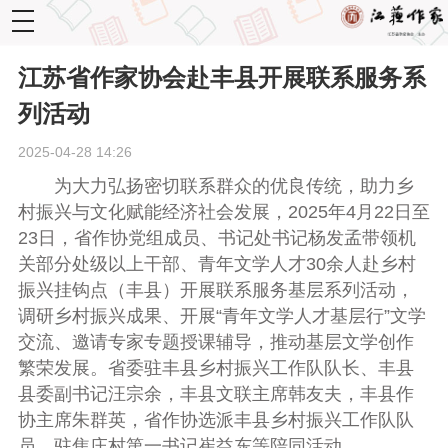
toggle
navigation
江苏省作家协会赴丰县开展联系服务系
列活动
2025-04-28 14:26
为大力弘扬密切联系群众的优良传统，助力乡
村振兴与文化赋能经济社会发展，
2025年
4月22日至
23日，省作协党组成员、书记处书记杨发孟带领机
关部分处级以上干部、青年文学人才30余人赴乡村
振兴挂钩点（丰县）开展联系服务基层系列活动，
调研
乡村振兴成果、开展“青年文学人才基层行”文学
交流、邀请专家专题授课辅导，推动基层文学创作
繁荣发展。省委驻丰县乡村振兴工作队队长、丰县
县委副书记汪宗余，丰县文联主席韩友夫，丰县作
协主席
朱群英
，省作协
选
派丰县乡村振兴工作队队
员、驻焦庄村第一书记崔益东等陪同活动。