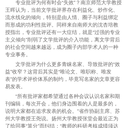
专业批评为何有时会“失效”？南京师范大学教授
王晖认为，当前文学批评界存在利益化、炒作化、
流水线化的倾向，特别是由人情、圈子与利益绑定
而形成的功利性批评。同样来自南师大的沈杏培教
授指出，专业批评还有一大症结，就是“过强的专业
主义倾向”削弱了文学批评的介入功能，离文学背后
的社会空间越来越远，成为圈子内部学术人的一种
专业事务。
文学批评为什么更多青睐名家、导致批评的“效
益”收窄？这背后其实是“唯论文、唯职称、唯发
表”的学术评价体系的制约，毕竟写名家的文章更容
易发表。
“所有批评家都希望通过各种会议认识名家和期
刊编辑，每次开会，他们身边围着的人是最多的，
说明大家都在追求发表的机会。”省作协副主席、苏
州大学教授王尧说。扬州大学教授张堂会最近正为
了给同事“算分”而纠结：“教师的科研考核成绩须达