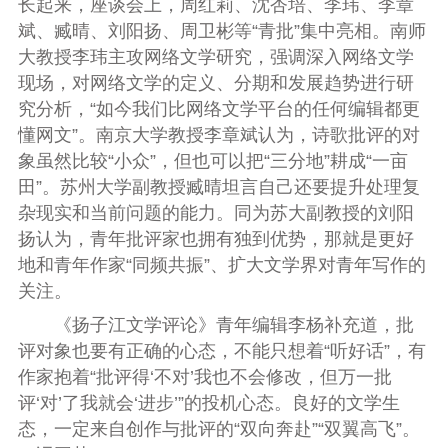
长起来，座谈会上，周红莉、沈杏培、李玮、李章
斌、臧晴、刘阳扬、周卫彬等“青批”集中亮相。南师
大教授李玮主攻网络文学研究，强调深入网络文学
现场，对网络文学的定义、分期和发展趋势进行研
究分析，“如今我们比网络文学平台的任何编辑都更
懂网文”。南京大学教授李章斌认为，诗歌批评的对
象虽然比较“小众”，但也可以把“三分地”耕成“一亩
田”。苏州大学副教授臧晴坦言自己还要提升处理复
杂现实和当前问题的能力。同为苏大副教授的刘阳
扬认为，青年批评家也拥有独到优势，那就是更好
地和青年作家“同频共振”、扩大文学界对青年写作的
关注。
《扬子江文学评论》青年编辑李杨补充道，批
评对象也要有正确的心态，不能只想着“听好话”，有
作家抱着“批评得‘不对’我也不会修改，但万一批
评‘对’了我就会‘进步’”的投机心态。良好的文学生
态，一定来自创作与批评的“双向奔赴”“双翼高飞”。