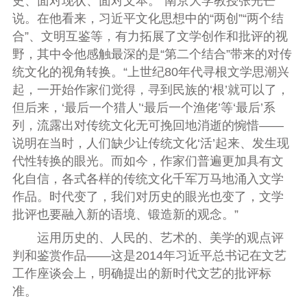
史、面对现状、面对文本。”南京大学教授张光芒
说。在他看来，习近平文化思想中的“两创”“两个结
合”、文明互鉴等，有力拓展了文学创作和批评的视
野，其中令他感触最深的是“第二个结合”带来的对传
统文化的视角转换。“上世纪80年代寻根文学思潮兴
起，一开始作家们觉得，寻到民族的‘根’就可以了，
但后来，‘最后一个猎人’‘最后一个渔佬’等‘最后’系
列，流露出对传统文化无可挽回地消逝的惋惜——
说明在当时，人们缺少让传统文化‘活’起来、发生现
代性转换的眼光。而如今，作家们普遍更加具有文
化自信，各式各样的传统文化千军万马地涌入文学
作品。时代变了，我们对历史的眼光也变了，文学
批评也要融入新的语境、锻造新的观念。”
运用历史的、人民的、艺术的、美学的观点评
判和鉴赏作品——这是2014年习近平总书记在文艺
工作座谈会上，明确提出的新时代文艺的批评标
准。