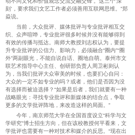
动不同文化和价值观念交流交融交锋’。这三个‘深
刻’，要求我们文艺工作者必须善用互联网思维。”郑
焱说。
当前，大众批评、媒体批评与专业批评相互交
织、众声喧哗，专业批评很多时候并没有能够得到
有效的传播与抵达。南师大教授刘志权认为，要提
升专业批评的公信力、影响力，必须融合“圈内”“圈
外”两副眼光，不能自说自话、圈地自萌。泰州市文
联艺术指导中心主任、创研部负责人周卫彬则认
为，当我们批评大众审美的时候，也要扪心自问：
大众的一定不如专业的吗？或者，他们是否因为没
有选择而被迫选择？“如果是后者，我们就要有一种
战略眼光：寻找专业批评和新媒体的结合点，争取
更多的文学批评阵地，来改造这样的局面。”
今年，南京师范大学在全国首度设立“科学与文
学研究”博士招生方向，但在该校教授何平看来，文
学批评也需要有一种对技术和媒介的反思。“现在出