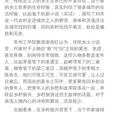
失，传统意义上的乡土世界已经不复存在，这个新
的乡土世界的生存经验，其实纠结了很多城市的生
活经验。比如鬼子的新小说《买话》，描写了刘耳
这一代农村走进城市之人的窘境，身体和灵魂没法
在城市找到归属，回到农村也找不着北，处处是尴
尬和无奈。
常州工学院教授谢燕红认为，传统乡土小说
里，作家对于人物在“新”与“旧”之间的紧张、焦虑，
甚至疼痛，刻画得非常细致。这些人物多数是老年
人，比如茅盾笔下的老通宝，赵树理笔下的二诸
葛，柳青笔下的梁三老汉，高晓声笔下的李顺大、
陈奂生，他们可恨又可悲，可笑又很可爱，让人过
目难忘。而现在的新乡土写作，更多聚焦回乡创业
的青年人，把青年人的乡愁和改革联系在一起，串
联起乡村振兴、乡村旅游这些主旋律的话题。对于
表现人物内心的冲突和紧张，涉及较少。
在她看来，在乡村振兴背景下，当下作家做得