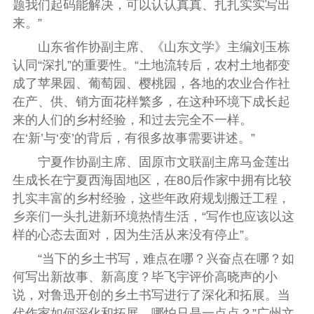
题我们起码能解决，可以认认真真、扎扎实实写出
来。”
山东省作协副主席、《山东文学》主编刘玉栋
认同“深扎”的重要性。“土地流转后，农村土地都变
成了苹果园、葡萄园、樱桃园，各地的农业合作社
在产、供、销方面花样繁多，在这种环境下成长起
来的人们的乡村经验，和过去完全不一样。
在‘新’与‘变’的背后，有很多故事需要讲述。”
宁夏作协副主席、固原市文联副主席马金莲出
生成长在宁夏西海固地区，在80后作家中拥有比较
扎实丰富的乡村经验，这些年政府规划搬迁工程，
乡亲们一头扎进新环境热情生活，“写作也应该以这
样的心态去面对，因为生活从来没有停止”。
“当下的乡土书写，难点在哪？兴奋点在哪？如
何写出新故事、新高度？毕飞宇评价高晓声的小
说，对鲁迅开创的乡土书写进行了深化和拓展。当
代作家如何深化和拓展，哪怕只是一点点？”广州文