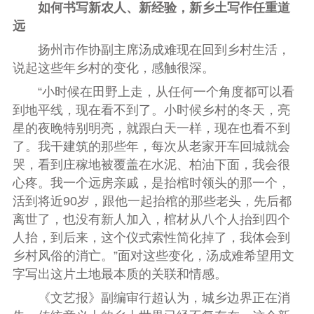
如何书写新农人、新经验，新乡土写作任重道
远
扬州市作协副主席
汤成难
现在回到乡村生活，
说起这些年乡村的变化，感触很深。
“小时候在田野上走，从任何一个角度都可以看
到地平线，现在看不到了。小时候乡村的冬天，亮
星的夜晚特别明亮，就跟白天一样，现在也看不到
了。我干建筑的那些年，每次从老家开车回城就会
哭，看到庄稼地被覆盖在水泥、柏油下面，我会很
心疼。我一个远房亲戚，是抬棺时领头的那一个，
活到将近90岁，跟他一起抬棺的那些老头，先后都
离世了，也没有新人加入，棺材从八个人抬到四个
人抬，到后来，这个仪式索性简化掉了，我体会到
乡村风俗的消亡。”面对这些变化，汤成难希望用文
字写出这片土地最本质的关联和情感。
《文艺报》副编审行超认为，城乡边界正在消