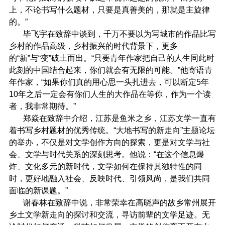
上，不论书写什么题材，只要是真善美的，那就是主旋律
的。”
毕飞宇在致辞中谈到，千万不要以为写城市的作品比写
乡村的作品高级，乡村振兴的时代背景下，更多
的“新”与“变”破土而出。“只要青年作家把自己的人生同此时
此刻的中国结合起来，你们就会有无限的可能。”他寄语青
年作家，“如果你们真的用心思一头扎进去，可以断定5年
10年之后一定会有你们人生的大作品在等你，作为一个读
者，我非常期待。”
郑焱在致辞中介绍，江苏是鱼米之乡，江苏文学一直有
着书写乡村题材的优秀传统。“大地书写的新走向”主题论坛
的举办，不仅是对文学创作方向的探索，更是对文学与社
会、文学与时代关系的深刻思考。他说：“在这个信息爆
炸、文化多元的新时代，文学如何在保持其独特性的同
时，更好地融入社会、反映时代、引领风尚，是我们共同
面临的新课题。”
谢春林在致辞中说，非常荣幸在高晓声的故乡常州展开
乡土文学新走向的探讨和交流，寻访前辈的文学足迹。无