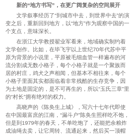
新的“地方书写”，在更广阔复杂的空间展开
文学叙事经历了“到城市中去，到世界中去”的演
变之后，重新回到地方，以“地方”作为观察中国的一
个支点，意味深长。
在浙江大学教授翟业军看来，地域确实制约着
文学创作。比如，在毕飞宇以上世纪70年代苏中平
原为背景的小说里，平原被毛细血管一样遍布的河
流分割成无数小格子，每个小格子就是一个聚族而
居的村庄，鸡犬之声相闻，但基本不相往来，每个
小格子里面其实都面临着非常残酷的生存竞争，因
为土地是固定的，是不可再生的，所以“玉氏三章”里
的“村长”拥有绝对的权力。
高晓声的《陈奂生上城》，写六十七年代即使
在中国最富庶的江南，“漏斗户”陈奂生照样吃不饱，
但是到1979年的春天，不单吃饱了，还能把余粮炸
成油绳去卖，让它周转、流通起来，然后买一顶帽