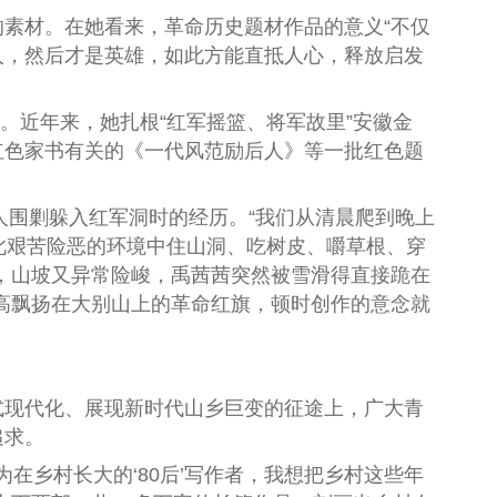
素材。在她看来，革命历史题材作品的意义“不仅
人，然后才是英雄，如此方能直抵人心，释放启发
。近年来，她扎根“红军摇篮、将军故里”安徽金
红色家书有关的《一代风范励后人》等一批红色题
围剿躲入红军洞时的经历。“我们从清晨爬到晚上
此艰苦险恶的环境中住山洞、吃树皮、嚼草根、穿
，山坡又异常险峻，禹茜茜突然被雪滑得直接跪在
高飘扬在大别山上的革命红旗，顿时创作的意念就
现代化、展现新时代山乡巨变的征途上，广大青
追求。
乡村长大的‘80后’写作者，我想把乡村这些年