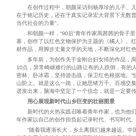
在创作过程中，朝颜采访到杨厚珍的儿子、儿媳
在于铭记历史，还在于真实记录宏大背景下无数
当代社会的力量”。
和朝颜一样，“90后”青年作家禹茜茜的骨子里
寨，创作了以红色文物保护为主题的《橘人》、
材作品，用脚步丈量文学的天地，不断深化对红
多年前，为创作关于金刚台妇女排的作品，禹茜茜
10点，异常崎岖难行的山路让有的人跌倒，有的
密林、卧冰霜，坚持游击战，保卫红色根据地。”
山阶上。就是这么一跪，让她思绪万千、百感交集
迸发出来，脑海中坚定了一个信念，就是一定要传
用心展现新时代山乡巨变的壮丽图景
新时代的火热实践召唤着青年作家，也为他们提
年作家以自己的创作担负起记录时代、书写时代
“随着我逐渐长大，乡土离我们越来越远。中国乡