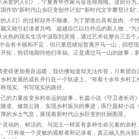
《亲爱的人们》，宁夏青年作家马金莲很感慨。这部分为
作协“新时代山乡巨变创作计划”“新时代文学攀登计划”
人们》的过程却并不顺遂。为了塑造出具有血肉、个性
颖又能引起读者共鸣、超越自己以往作品的新人物，“为
从火热的现实生活中汲取到灵感，通过艺术化整合三五个
过程中会有卡顿和不足，但只要思绪短暂离开马一山，回想
们开拓，热切地期待他们幸福。正是通过马一山的故事，
变得更加善良温暖，我仿佛知道却无法作答，只希望自
乡村发展的成长并行在一个轨迹上。”有着十余年乡村工
反映现实、书写现实的路径。
的力量改变乡村命运的故事，长篇小说《守卫者长诗》
通隧道、修筑公路、实现乡村振兴的事迹，医疗题材小说
浓厚的乡土气息，展现着新时代山乡巨变的壮丽图景。
灵动的、鲜活的、与泥土一样富有多种生命元素的农村。
。“只有做一个灵敏的观察者和记录者，真正融入热火朝