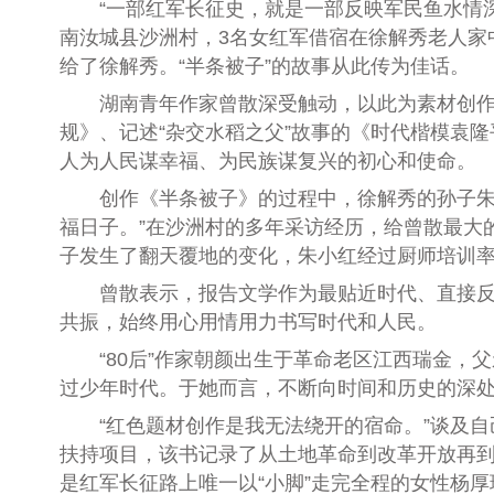
“一部红军长征史，就是一部反映军民鱼水情深的
南汝城县沙洲村，3名女红军借宿在徐解秀老人家
给了徐解秀。“半条被子”的故事从此传为佳话。
湖南青年作家曾散深受触动，以此为素材创作了
规》、记述“杂交水稻之父”故事的《时代楷模袁
人为人民谋幸福、为民族谋复兴的初心和使命。
创作《半条被子》的过程中，徐解秀的孙子朱小
福日子。”在沙洲村的多年采访经历，给曾散最大
子发生了翻天覆地的变化，朱小红经过厨师培训率
曾散表示，报告文学作为最贴近时代、直接反映
共振，始终用心用情用力书写时代和人民。
“80后”作家朝颜出生于革命老区江西瑞金，父
过少年时代。于她而言，不断向时间和历史的深处
“红色题材创作是我无法绕开的宿命。”谈及自己
扶持项目，该书记录了从土地革命到改革开放再到
是红军长征路上唯一以“小脚”走完全程的女性杨厚