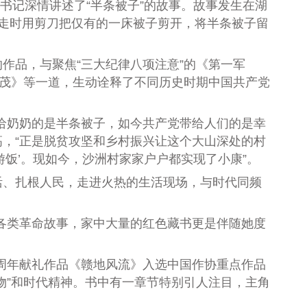
书记深情讲述了“半条被子”的故事。故事发生在湖
走时用剪刀把仅有的一床被子剪开，将半条被子留
品，与聚焦“三大纪律八项注意”的《第一军
真茂》等一道，生动诠释了不同历史时期中国共产党
给奶奶的是半条被子，如今共产党带给人们的是幸
高，“正是脱贫攻坚和乡村振兴让这个大山深处的村
饭’。现如今，沙洲村家家户户都实现了小康”。
、扎根人民，走进火热的生活现场，与时代同频
各类革命故事，家中大量的红色藏书更是伴随她度
周年献礼作品《赣地风流》入选中国作协重点作品
物”和时代精神。书中有一章节特别引人注目，主角