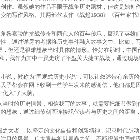
的创作。虽然她的作品不限于战争历史题材，但这是她创
变的写作风格。其两部代表作《战起1938》《百年家书
黎嘉骏的抗战传奇和两代人的百年传承，展现了英雄们
肃性，通过详尽的考据将历史事件融入故事之中。比如，
景，但还是很难想象当时具体的情形。恰好在那时，中国
访采风，我作为其中一员走访了平型关大捷主战场，通过现
说，被称为“围观式历史小说”，可以让叙述带有亲历的
疯丢子都会在网上收到一些学生发来的感谢信，他们都是
“化入”了大脑。
当时的历史情景，相信我写的故事，就需要把细节做到位
理的想象，通过细节刻画连接现代读者与历史之间的距离
之大者”，以坚定的文化自信和创新精神，记录时代脉动
人注目的风景。广大青年将以青春之笔，不断织就中国式