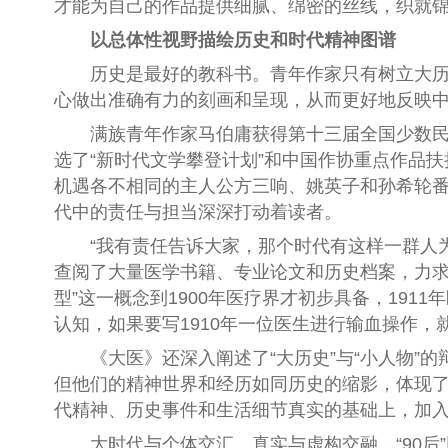
才能为自己的作品提供细腻、绵密的丝线，织就锦
以总体性视野描绘历史和时代精神图谱
历史是最好的教科书。青年作家只有树立大历史
心做出准确有力的刻画和呈现，从而更好地反映
满族青年作家马伯庸获得第十三届全国少数民族
选了“新时代文学攀登计划”和中国作协重点作品
机遇各不相同的主人公方三响、姚英子和孙希轮
代中的责任与担当深深打动着读者。
“我有责任告诉大家，那个时代有这样一群人为
查阅了大量医学书籍、专业论文和历史档案，力求
型”这一概念到1900年医疗界才初步具备，19
认知，如果要写1910年一位医生进行输血操作
《大医》还深入阐述了“大历史”与“小人物”的
但他们的精神世界和经历如同历史的缩影，体现了
代精神、历史事件和生活细节真实的基础上，加
大时代与个体交汇、真实与虚构交融，“90后