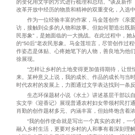
的变化用文学的方式进行梳理和总结。”谈及新作
改革开放中经历的物质和精神的双重变化，入选中国
作为一位经验丰富的作家，马金莲创作《亲爱的
访，接触到众多的人物和故事。但如何塑造出既新
民形象”，是她面临的一大挑战。在此过程中，她
的“50后”老农民形象。马金莲坦言，尽管创作
作姿态是体贴、心疼她笔下的人物，善良地为他
徐展现。
“怎样让乡村的土地变得更加值得期待，让世情
来。某种意义上说，我的成长、作品的成长与当时
时代农村的发展上，力图通过文学表达找到一条
生态环保题材小说《水土》讲述基层干部以自己
实文学《迎香记》展现普通农村妇女带领村民打
肖勤的创作题材多元、内涵丰富，但始终饱含着
“我的创作使命就是写出一个真实的农村，一个
融入乡村生活，更要对乡村的人和事有着深刻理解