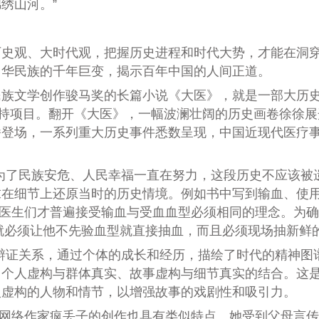
绣山河。”
观、大时代观，把握历史进程和时代大势，才能在洞穿
中华民族的千年巨变，揭示百年中国的人间正道。
文学创作骏马奖的长篇小说《大医》，就是一部大历史
扶持项目。翻开《大医》，一幅波澜壮阔的历史画卷徐徐展
番登场，一系列重大历史事件悉数呈现，中国近现代医疗
了民族安危、人民幸福一直在努力，这段历史不应该被遗
在细节上还原当时的历史情境。例如书中写到输血、使用
11年医生们才普遍接受输血与受血血型必须相同的理念。
，就必须让他不先验血型就直接抽血，而且必须现场抽新鲜
辩证关系，通过个体的成长和经历，描绘了时代的精神图
个人虚构与群体真实、故事虚构与细节真实的结合。这是
入虚构的人物和情节，以增强故事的戏剧性和吸引力。
”网络作家疯丢子的创作也具有类似特点。她受到父母言