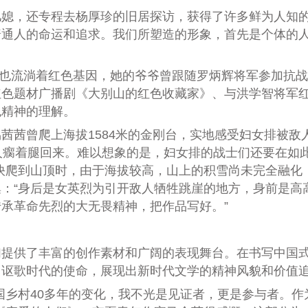
，还专程去杨厚珍的旧居探访，获得了许多鲜为人知的
普通人的命运和追求。我们所塑造的形象，首先是个体的
也流淌着红色基因，她的爷爷曾跟随罗炳辉将军参加抗战
红色题材广播剧《大别山的红色收藏家》、与洪学智将军
色精神的理解。
曾爬上海拔1584米的金刚台，实地感受妇女排被敌人
人瘸着腿回来。难以想象的是，妇女排的战士们还要在如
快爬到山顶时，由于海拔较高，山上的积雪尚未完全融化
：“身后是女英烈为引开敌人牺牲跳崖的地方，身前是高
承革命先烈的大无畏精神，把作品写好。”
供了丰富的创作素材和广阔的表现舞台。在书写中国式
、讴歌时代的使命，展现出新时代文学的精神风貌和价值
村40多年的变化，我不光是见证者，更是参与者。作为在