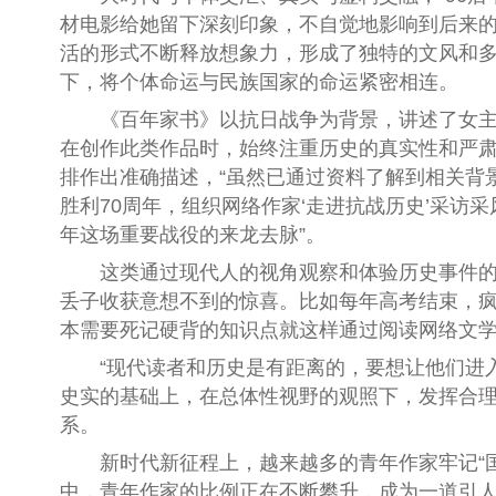
材电影给她留下深刻印象，不自觉地影响到后来
活的形式不断释放想象力，形成了独特的文风和多
下，将个体命运与民族国家的命运紧密相连。
《百年家书》以抗日战争为背景，讲述了女主角
在创作此类作品时，始终注重历史的真实性和严
排作出准确描述，“虽然已通过资料了解到相关背
胜利70周年，组织网络作家‘走进抗战历史’采
年这场重要战役的来龙去脉”。
这类通过现代人的视角观察和体验历史事件的小
丢子收获意想不到的惊喜。比如每年高考结束，
本需要死记硬背的知识点就这样通过阅读网络文学
“现代读者和历史是有距离的，要想让他们进入
史实的基础上，在总体性视野的观照下，发挥合
系。
新时代新征程上，越来越多的青年作家牢记“国
中，青年作家的比例正在不断攀升，成为一道引