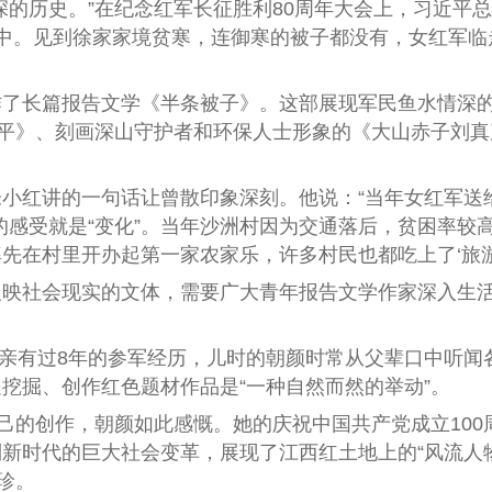
历史。”在纪念红军长征胜利80周年大会上，习近平总
中。见到徐家家境贫寒，连御寒的被子都没有，女红军临
长篇报告文学《半条被子》。这部展现军民鱼水情深的作
隆平》、刻画深山守护者和环保人士形象的《大山赤子刘
红讲的一句话让曾散印象深刻。他说：“当年女红军送
的感受就是“变化”。当年沙洲村因为交通落后，贫困率较
先在村里开办起第一家农家乐，许多村民也都吃上了‘旅游
社会现实的文体，需要广大青年报告文学作家深入生活
亲有过8年的参军经历，儿时的朝颜时常从父辈口中听闻
挖掘、创作红色题材作品是“一种自然而然的举动”。
的创作，朝颜如此感慨。她的庆祝中国共产党成立100
新时代的巨大社会变革，展现了江西红土地上的“风流人
珍。