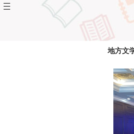
toggle
navigation
地方文