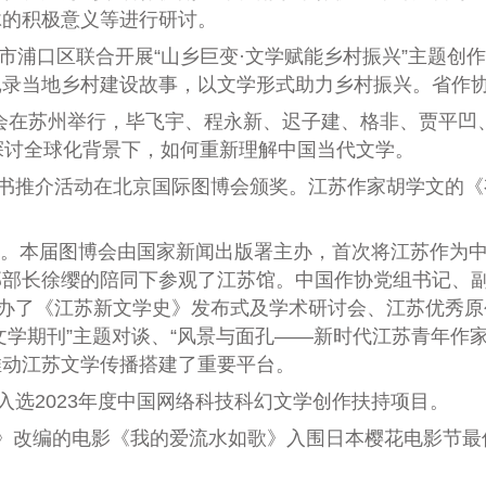
脉的积极意义等进行研讨。
市浦口区联合开展“山乡巨变·文学赋能乡村振兴”主题创作
记录当地乡村建设故事，以文学形式助力乡村振兴。省作
研讨会在苏州举行，毕飞宇、程永新、迟子建、格非、贾平
探讨全球化背景下，如何重新理解中国当代文学。
图书推介活动在北京国际图博会颁奖。江苏作家胡学文的《
。本届图博会由国家新闻出版署主办，首次将江苏作为
部部长徐缨的陪同下参观了江苏馆。中国作协党组书记、
办
了
《江苏新文学史》
发布式及
学术研讨会、江苏优秀原
文学期刊”主题对谈、“风景与面孔——新时代江苏青年作
推动江苏文学传播搭建
了
重要平台。
入选2023年度中国网络科技科幻文学创作扶持项目。
》改编的电影《我的爱流水如歌》入围日本樱花电影节最