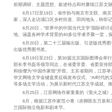
前期调研、主题思想、叙述特点和对赓续江苏文
6月17日
至
19日，省作协与南京市文联、南京
家，深入走访浦口区乡村街道、田间地头，聆听
6月20日，“世界中的中国当代文学”国际
地、涵盖各种学术背景的40多位学者齐聚一堂，
6月20日，第二十三届输出版、引进版优秀
出版优秀图书奖。
6月19日
至23日
，第30届北京国际图博会
举行
部长李书磊等领导同志，在省委常委、省委宣传
和徐缨为“中国作家馆”开馆。主宾省期间，江苏举
华文网络文学金键盘奖征稿发布仪式、“AI时代的
等多场文学活动，为展示新时代江苏文学成就、
6月25日，江苏网络作家童童的《萤火之城》
6月，
根据
江苏作家
范小青《赤脚医生万泉和
兰国际独立电影和剧本节
。