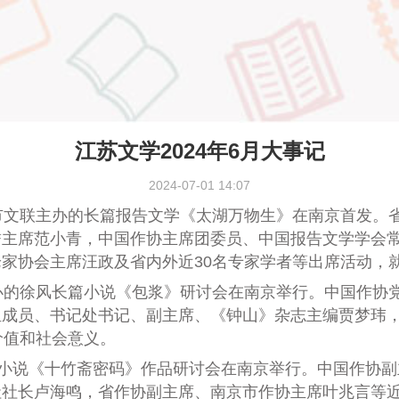
江苏文学2024年6月大事记
2024-07-01 14:07
市文联主办
的
长篇报告文学《太湖万物生》
在南京首发
。
誉主席范小青，中国作协主席团委员、中国报告文学学会
家协会主席汪政及省内外近30名专家学者等出席
活动
，
办的徐风长篇小说《包浆》研讨会在南京举行。中国作协
组成员、书记处书记、副主席、《钟山》杂志主编贾梦玮
价值和社会意义。
小说《十竹斋密码》作品研讨会在
南京
举行。中国作协副
社社长卢海鸣，
省作协副主席、南京市作协主席叶兆言
等