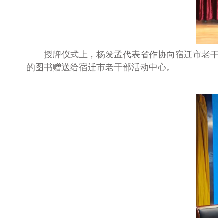
授牌
仪式上，
杨发孟代表省作协向宿迁市老
的图书赠送给
宿迁市
老干部活动中心
。