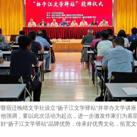
心
暨宿迁晚晴文学社
设立
“扬子江文学驿站”
并
举办
文学讲座
。他强调，要
以此次活动为起点，进一步激发
作家们
为基
好“扬子江文学驿站”品牌优势，传承好优秀文化，拓宽