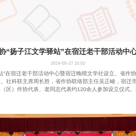
协“扬子江文学驿站”在宿迁老干部活动中
2024-05-27 10:02
站”在宿迁
老干部活动中心暨宿迁晚晴文学社设立。
省作
长、社科联主席
周长胜，省作协联络部主任吴正峻，
宿迁
（区）作协代表、老同志代表约120余人
参加
设立
仪式。