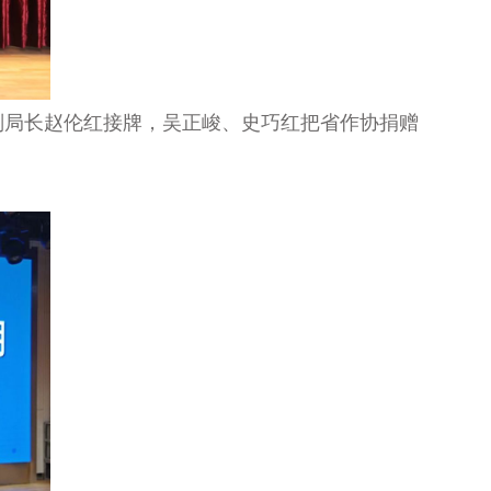
副局长赵伦红
接
牌
，
吴正峻
、
史巧红
把省作协
捐赠