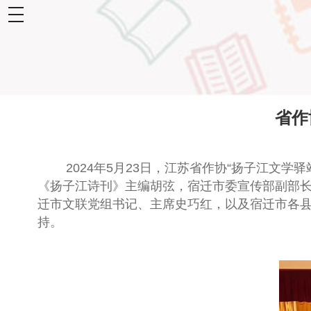
toggle
navigation
省作
2024年5月
23
日，
江苏省作协“扬子江文学驿
《扬子江诗刊》主编胡弦，
宿迁市委宣传部副部
迁市文联党组书记、主席史巧红，以及宿迁市
各县
持。