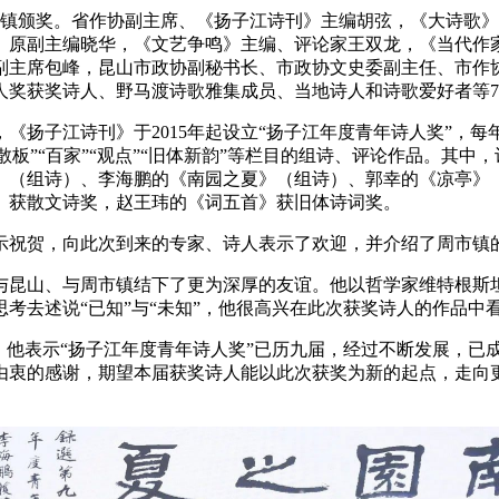
市镇颁奖。省作协副主席、《扬子江诗刊》主编胡弦，《大诗歌
》原副主编晓华，《文艺争鸣》主编、评论家王双龙，《当代作
副主席包峰，昆山市政协副秘书长、市政协文史委副主任、市作
人奖获奖诗人、野马渡诗歌雅集成员、当地诗人和诗歌爱好者等7
子江诗刊》于2015年起设立“扬子江年度青年诗人奖”，每年评
“青春散板”“百家”“观点”“旧体新韵”等栏目的组诗、评论作品。
》（组诗）、李海鹏的《南园之夏》（组诗）、郭幸的《凉亭》
）获散文诗奖，赵王玮的《词五首》获旧体诗词奖。
祝贺，向此次到来的专家、诗人表示了欢迎，并介绍了周市镇的
山、与周市镇结下了更为深厚的友谊。他以哲学家维特根斯坦
去述说“已知”与“未知”，他很高兴在此次获奖诗人的作品中看
他表示“扬子江年度青年诗人奖”已历九届，经过不断发展，已
由衷的感谢，期望本届获奖诗人能以此次获奖为新的起点，走向更