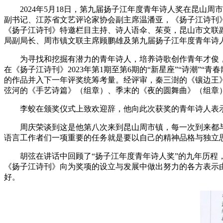
2024年5月18日，第九届扬子江年度青年诗人奖在昆山周
副书记、江苏省文艺评论家协会副主席温潘亚，《扬子江诗刊
《扬子江诗刊》特邀栏目主持、诗人语伞、茱萸，昆山市文联
局副局长、周市镇文联主席顾鹏雄及第九届扬子江年度青年诗
为寻找和挖掘有潜力的青年诗人，培养诗歌创作青年才俊，《扬
在《扬子江诗刊》2023年第1期至第6期的“新星座”“诗潮”
的作品并入下一年评奖统筹考量。经评审，秦三澍的《镶边王
弦河的《手艺诗篇》（组章）、季末的《夜的圆舞曲》（组章
李蛟在颁奖仪式上致欢迎辞，他向此次获奖的青年诗人表示
周庆荣谈到这是他第八次来到昆山周市镇，每一次到来都与昆
语言工作者们一项重要的任务就是要以自己的精神品格与独立思考
胡弦在讲话中回顾了“扬子江年度青年诗人奖”的九年历程，
《扬子江诗刊》向为奖项的设立与发展中做出努力的各方表示
好。