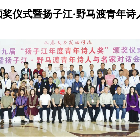
颁奖仪式暨扬子江·野马渡青年诗