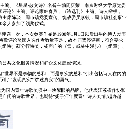
》主编、《星星·散文诗》名誉主编周庆荣，南京财经大学原党委
家评论》主编、评论家韩春燕，《诗选刊》主编、诗人桫椤，
协主席陈琰，周市镇党委宣传、统战委员李蛟，周市镇社会事业
0余人参加了颁奖仪式。
选一次，本次参赛作品是1988年1月1日以后出生的诗人发表
其中，诗歌评论奖因入选作者数量不足，故本届暂停评审，符合要求
（组诗）获分行诗奖，杨声广的《雪，或林中漫步》（组章）、
公共文化服务情况和群众文化建设情况。
“世界不是事物的总和，而是事实的总和”引出包括诗人在内的
到了“发现真实”“讲述真实”的勇气。
成为国内青年诗歌奖项中一块耀眼的品牌。他代表江苏省作协和
广阔的诗歌世界，也期待“扬子江年度青年诗人奖”能越办越