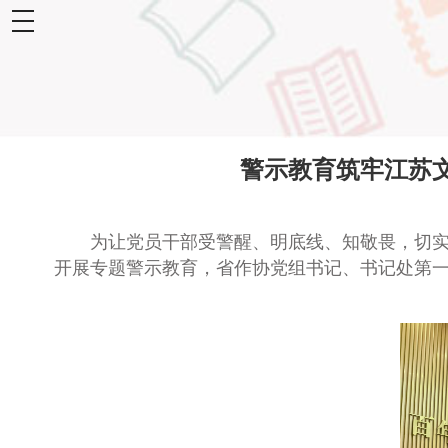
toggle
navigation
警示教育筑牢江苏
为让党员干部受警醒、明底线、知敬畏，
切
开展
专题
警示教育
，
省作协党组书记、书记处第