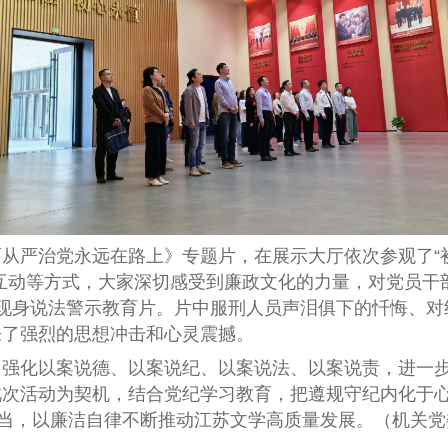
面从严治党永远在路上》专题片
，
在展示大厅依次参观了“初
互动等方式，
大家
深切感受到廉政文化的力量，对党员干
现身说法警示教育片。片中服刑人员声泪俱下的忏悔、对
来了强烈的思想冲击和心灵震撼。
，强化以案说德、以案说纪、以案说法、以案说责，进一
此次活动为契机，结合党纪学习教育，把遵规守纪内化于
担当，以廉洁自律不断推动江苏文学高质量发展。
（
机关党