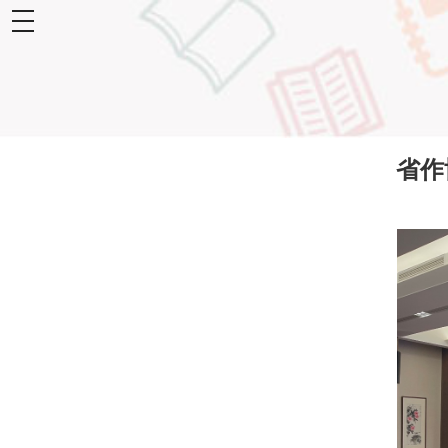
toggle
navigation
省作