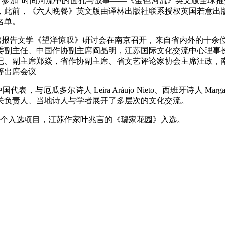
，参加“时间河流中的面孔与故事——《金色河流》英文版全球
，此前，《六人晚餐》英文版由译林出版社联系授权英国若意出
名单。
长篇报告文学《望洋惊叹》研讨会在南京召开，来自省内外的十余
委副主任、中国作协副主席阎晶明，江苏国际文化交流中心理事
记、副主席郑焱，省作协副主席、省文艺评论家协会主席汪政，
等出席会议
诗人 Leira Aráujo Nieto、西班牙诗人 Marga Blanco、
关负责人、当地诗人与学者展开了多层次的文化交流。
15个入选项目，江苏作家叶兆言的《璩家花园》入选。