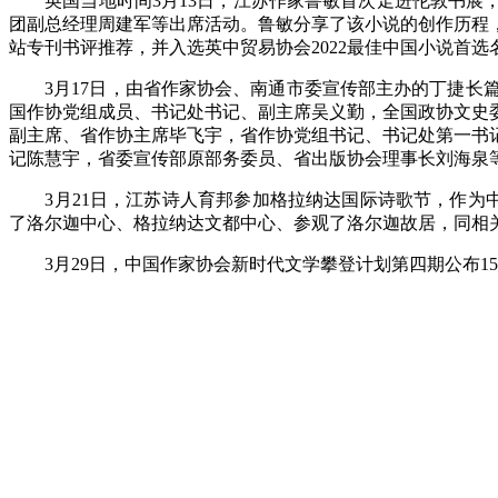
英国当地时间3月13日，江苏作家鲁敏首次走进伦敦书展
团副总经理周建军等出席活动。鲁敏分享了该小说的创作历程
站专刊书评推荐，并入选英中贸易协会2022最佳中国小说首选
3月17日，由省作家协会、南通市委宣传部主办的丁捷
国作协党组成员、书记处书记、副主席吴义勤，全国政协文史
副主席、省作协主席毕飞宇，省作协党组书记、书记处第一书
记陈慧宇，省委宣传部原部务委员、省出版协会理事长刘海泉
3月21日，江苏诗人育邦参加格拉纳达国际诗歌节，作为中国代表，与厄瓜多尔
了洛尔迦中心、格拉纳达文都中心、参观了洛尔迦故居，同相
3月29日，中国作家协会新时代文学攀登计划第四期公布