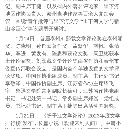
记、副主席丁捷，以及省内外著名评论家、里下河
地区作协负责人、泰州当地作家等百余人参加会
议
，
围绕
“青年批评与里下河文学”“里下河文学与新
山乡巨变”
等议题展开研讨。
1月14日，首届泰州刘熙载文学评论奖在泰州颁
奖。陈晓明、孙郁获著作奖，孟繁华、南帆、张清
华、季进、黄发有、陈思和获论文奖，周卫彬获本
土评论家奖。刘熙载文学评论奖由省作协和泰州市
委宣传部联合设立，是国内首个单独设置的文学评
论奖项。中国作协党组成员、副主席、书记处书记
李敬泽，中国作协副主席、江苏省作协主席毕飞
宇，鲁迅文学院常务副院长徐可，江苏省作协党组
书记、书记处第一书记、常务副主席郑焱，党组成
员、书记处书记、副主席丁捷等出席活动并颁奖。
1月21日，“《扬子江文学评论》2023年度文学
排行榜”发布，长篇小说《欢迎来到人间》、中篇小