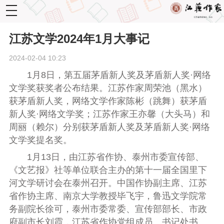
toggle
navigation
江苏文学2024年1月大事记
2024-02-04 10:23
1月8日，第五届茅盾新人奖及茅盾新人奖·网络
文学奖获奖者公布结果。江苏作家周荣池（黑水）
获茅盾新人奖，网络文学作家陈彬（跳舞）获茅盾
新人奖·网络文学奖；江苏作家王亦馨（大头马）和
周丽（赖尔）分别获茅盾新人奖及茅盾新人奖·网络
文学奖提名奖
。
1月13日，由江苏省作协、泰州市委宣传部、
《文艺报》社
等单位联合主办的
第十一届全国里下
河文学研讨会在泰州召开。中国作协副主席、江苏
省作协主席、南京大学教授毕飞宇，鲁迅文学院常
务副院长徐可，泰州市委常委、宣传部部长、市政
府副市长刘霞，江苏省作协党组成员、书记处书