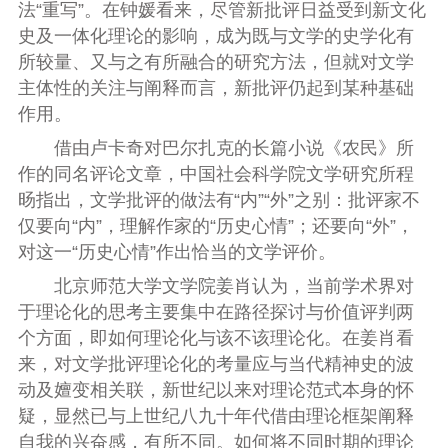
法“重写”。在钟媛看来，尽管新批评日益受到新文化
史及一体化理论的影响，成为既与文学的史学化有
所较量、又与之有所融合的研究方法，但就对文学
主体性的关注与阐释而言，新批评仍起到某种基础
作用。
借由卢卡奇对巴尔扎克的长篇小说《农民》所
作的同名评论文章，中国社会科学院文学研究所程
旸指出，文学批评的做法有“内”“外”之别：批评家不
仅要向“内”，理解作家的“历史心情”；还要向“外”，
对这一“历史心情”作出恰当的文学评价。
北京师范大学文学院姜肖认为，当前学术界对
于理论化的思考主要集中在路径探讨与价值评判两
个方面，即如何理论化与该不该理论化。在姜肖看
来，对文学批评理论化的考量应与当代精神史的波
动及嬗变相关联，新世纪以来对理论范式本身的怀
疑，显然已与上世纪八九十年代借由理论框架阐释
自我的兴奋感，有所不同。如何将不同时期的理论