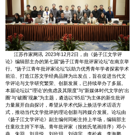
江苏作家网讯 2023年12月2日，由《扬子江文学评
论》编辑部主办的第七届“扬子江青年批评家论坛”在南京举
行。“扬子江青年批评家论坛”以助力优秀青年学者探索学术
前沿、打造江苏文学经典品牌为出发点，旨在促进当代文
学评论与文学研究繁荣、创新发展，已持续举办了多届。
本届论坛以“‘理论’的焦虑及其限度”与“新媒体时代文学的‘出
圈’与‘破圈’现象”为主题，遴选以“85后”为主体的新生批评
力量展开自由探讨，希望从学术代际上焕活学术话语方
式，推动当代文学批评的理论创新与跨媒介发展。论坛由
《扬子江文学评论》副主编何同彬主持上半场，编辑部主
任童欣主持下半场。青年批评家（按姓氏笔画排序）邓小
燕、朱羽、刘月悦、刘欣玥、刘诗宇、李松睿、李海鹏、