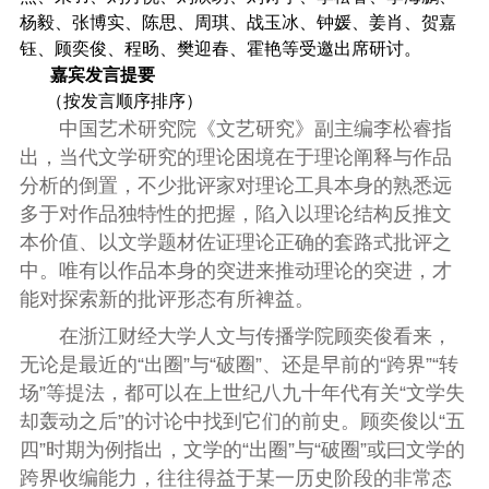
杨毅、张博实、陈思、周琪、战玉冰、钟媛、姜肖、贺嘉
钰、顾奕俊、程旸、樊迎春、霍艳等受邀出席研讨。
嘉宾发言提要
（按发言顺序排序）
中国艺术研究院《文艺研究》副主编李松睿指
出，当代文学研究的理论困境在于理论阐释与作品
分析的倒置，不少批评家对理论工具本身的熟悉远
多于对作品独特性的把握，陷入以理论结构反推文
本价值、以文学题材佐证理论正确的套路式批评之
中。唯有以作品本身的突进来推动理论的突进，才
能对探索新的批评形态有所裨益。
在浙江财经大学人文与传播学院顾奕俊看来，
无论是最近的“出圈”与“破圈”、还是早前的“跨界”“转
场”等提法，都可以在上世纪八九十年代有关“文学失
却轰动之后”的讨论中找到它们的前史。顾奕俊以“五
四”时期为例指出，文学的“出圈”与“破圈”或曰文学的
跨界收编能力，往往得益于某一历史阶段的非常态