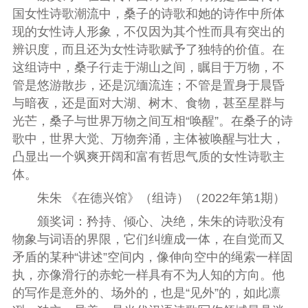
国女性诗歌潮流中，桑子的诗歌和她的诗作中所体
现的女性诗人形象，不仅因为其个性而具有突出的
辨识度，而且还为女性诗歌赋予了独特的价值。在
这组诗中，桑子行走于湖山之间，瞩目于万物，不
管是悠游散步，还是
沉缅
流连；不管是置身于晨昏
与暗夜，还是面对大湖、树木、食物，甚至星群与
光芒，桑子与世界万物之间互相“唤醒”。在桑子的诗
歌中，世界大觉、万物奔涌，主体被唤醒与壮大，
凸显出一个飒爽开阔和富有哲思气质的女性诗歌主
体。
朱朱
《在德兴馆》
（组诗）
（
2022年第1期
）
颁奖词：
矜持、倾心、决绝，朱朱的诗歌没有
物象与词语的界限，它们纠缠成一体，在自觉而又
矛盾的某种“讲述”空间内，像伸向空中的绳索一样固
执，亦像滑行的赤蛇一样具有不为人知的方向。他
的写作是意外的、场外的，也是“见外”的，如此凛