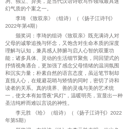
冽、独立、异美，是当代汉语诗歌写作领域最具迷
幻气质的个案之一。
李琦
《致双亲》
（组诗）
（
《扬子江诗刊》
2022年第4期
）
颁奖词：
李琦的组诗《致双亲》既充满诗人对
父母的诚挚追挽与怀念，又饱含对生命本质的深度
理解与认知，兼具感人肺腑与启人心智的双重功
能；诸多具体、灵动的生活细节聚焦，同回望式的
抒情视角遇合，更加强了感念父母情绪的温润氛围
和沉实力量；朴素自然的语言态度，虽运笔节制却
直指人心，在规避花哨与矫情的同时，密切了诗和
读者的关系。真的境界、善的灵魂与美的艺术统
一，使文本有如雪夜“风灯”，温暖明亮，宣显出一种
圣洁纯粹而难以言说的神性。
李元胜
《给》
（组诗）
（
《扬子江诗刊》2022
年第5期
）