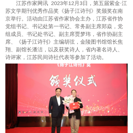
江苏作家网讯
2023
年1
2
月
3
日，第
五
届
紫金·江
苏文学期刊优秀作品奖《扬子江诗刊》奖颁奖在南
京举行。
活动由江苏省作家协会主办，江苏省作协
党组书记、书记处第一书记、常务副主席
郑焱
，党
组成员、书记处书记
、副主席贾梦玮
，省作协副主
席、《扬子江诗刊》主编胡弦，
金陵图书馆馆长焦
翔、副馆长潘洁，
以及
获奖
诗人
，
省内著名诗人、
诗评家，江苏民间诗社代表
等参加了
活动
。