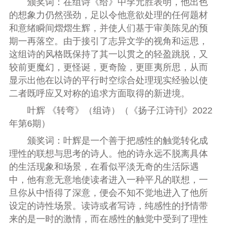
颁奖词：
在组诗《给》中李元胜表明，他出色
的想象力仍然强劲，足以令他意欲处理的任何题材
和意绪瞬间熠熠生辉，并使人们基于审美陈见的预
期一再落空。由于接引了志异文学的视角和运思，
这组诗的风格既保持了其一以贯之的轻盈跳脱，又
较前更魔幻，更怪诞，更奇险，更匪夷所思，从而
显示出他在以诗的平行时空综合处理现实经验以使
二者既呼应又对称的追求方面取得的新进境。
叶辉
《转弯》
（组诗）
（
《扬子江诗刊》2022
年第6期
）
颁奖词：
叶辉是一个善于把感性的触觉转化成
理性的联想与思考的诗人。他的诗永远不脱离具体
的生活现象和场景，在看似平淡无奇的生活际遇
中，他有意无意地使读者进入一种平凡的联想，一
旦你从中悟得了深意，便会不知不觉地进入了他所
设定的诗性场景。读诗或者写诗，纯感性的抒情带
来的是一时的激情，而在感性的触觉中受到了理性