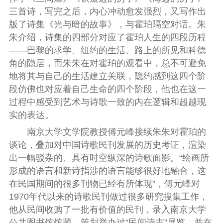
三首诗，写完之后，内心冲动愈发强烈，又
写作出
版
了诗集《光与暗的故事》，与霍珀隔空对话。朱
朱介绍，
诗集的
四部分对应了霍珀
人生
的四段历程
——巴黎的求学、纽约的生活、路上的所见和科德
角的隐居，而朱朱在对霍珀的观看
中，
总不可避免
地将其与自己的生活建立关联，隐约感到这四个阶
段仿佛也对应着自己生命的四个阶段，他也
在这一
过程中
感受到
艺术
与
诗歌一致的内在逻辑和超越现
实的表达。
南京大学文学院教授傅元峰接续朱朱对霍珀的
谈论，叠加对中国诗歌民刊发展的历史考证，渲染
出一幅驳杂的、具有时空纵深的诗歌面影。“绘画所
形成的语言和新诗指涉的语言能够很好地融合，这
在民国期间的很多刊物已经有所体现”，傅元峰对
1970年代以来的诗歌民刊做过很多研究搜集工作，
他从民间收购了一批有价值的民刊，录入南京大学
公共图书馆馆藏，策划举办过“民间诗志”展览，并在