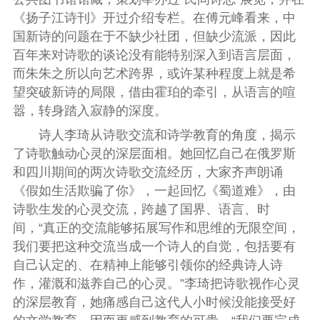
《扬子江诗刊》开过介绍专栏。在傅元峰看来，中
国新诗的问题在于不缺少社团，但缺少流派，因此
百年来对诗歌的谈论没有能特别深入到语言层面，
而朱朱之所以向艺术跨界，或许某种程度上就是希
望突破新诗的局限，借由霍珀的牵引，从语言的喧
嚣，转身踏入寂静的深度。
诗人李琦从诗歌交流和诗学教育的角度，揭示
了诗歌触动心灵的深层面相。她回忆自己在俄罗斯
和四川期间的两次诗歌交流经历，大家齐声朗诵
《假如生活欺骗了你》，一起回忆《蜀道难》，由
诗歌生发的心灵交流，跨越了国界、语言、时
间，“真正的交流能够拓展写作和思维的无限空间，
我们要把这种交流当成一个诗人的自觉，包括要有
自己认定的、在精神上能够引领你的经典诗人诗
作，灌溉和滋养自己的心灵。”李琦把诗歌视作心灵
的深层教育，她痛感自己这代人小时候没能接受好