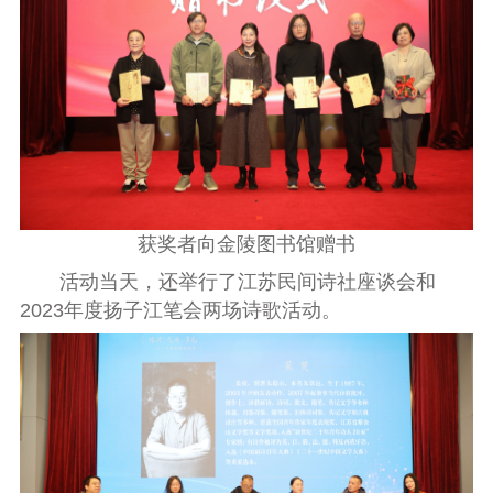
获奖者向金陵图书馆赠书
活动当天
，
还
举行了
江苏民间诗社座谈会
和
2023年度扬子江笔会
两场诗歌活动。