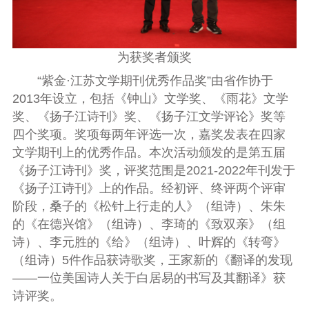
为获奖者颁奖
“紫金·江苏文学期刊优秀作品奖”由省作协于
2013年设立，包括《钟山》文学奖、《雨花》文学
奖、《扬子江诗刊》奖、《扬子江文学评论》奖等
四个奖项。
奖项
每两年评选一次，嘉奖发表在四家
文学期刊上的优秀作品。本次活动颁发
的是
第
五
届
《扬子江
诗刊
》奖
，
评奖范围是2021-202
2
年刊发于
《扬子江诗刊》上的作品。经初评、终评两个评审
阶段，桑子
的
《松针上行走的人》（组诗）
、朱朱
的《在德兴馆》（组诗）、李琦的《致双亲》（组
诗）、李元胜的《给》（组诗）、叶辉的《转弯》
（组诗）
5件作品获诗歌奖，
王家新的
《翻译的发现
——一位美国诗人关于白居易的书写及其翻译》获
诗
评
奖。