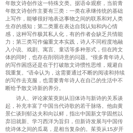
年散文诗创作这一特殊文类。据语伞观察，当前青
年散文诗创作主要有三类：一类在承继传统的基础
上写作，能够很好地表达事物之间的联系和对人类
生存的感知；第二类重在表达自我认知和内心情
感，这种写作极其私人化，有的作者会缺乏共情能
力；第三类写作偏重文本实践，诗人不同程度地融
入小说、戏剧、寓言、童话等多种形式，但在跨文
体的同时，也存在削弱诗意的问题。“很多青年诗人
的写作困惑还是在于打破散文诗惯性思维，规避自
我重复。”语伞认为，这需要通过不断的阅读和持续
的写作去克服，也需要青年诗人在自己的生活中不
断给予散文诗新的养分。
诗人、评论家茱萸则从旧体诗与新诗的关系谈
起，补充丰富了中国当代诗歌的若干脉络。他由黄
景仁谈到郁达夫和向以鲜，指出中国新文学固然以
弃旧就新、学习西洋为旨归，但新诗发展与中国传
统诗体之间的瓜葛，是相当复杂的。茱萸从15岁开