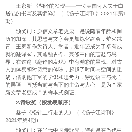
王家新
《翻译的发现——一位美国诗人关于白
居易的书写及其翻译》
（
《扬子江诗刊》2021年第1
期
）
颁奖词：
庾信文章老更成，是说随着年龄和阅
历的加深，其思想与文字会更加炼化融会，炉火纯
青。王家新作为诗人、学者，近年还成为了卓有成
就的翻译家，其通融古今、兼修中西的志趣与境
界，在这篇《翻译的发现》中有精彩的呈现。对古
人的体察和对诗意的体味，超越了时间与空间的阻
隔，借助他丰富的学识和思考力，穿过语言与死亡
的屏障，直抵当前与当下的生命与人心。是为＂家
新文章老更成＂的样本式例证。
2.诗歌奖（按发表顺序）
桑子《松针上行走的人》
（
《扬子江诗刊》
2021年第4期
）
颁奖词：
在当代中国诗歌界，特别是在当代中