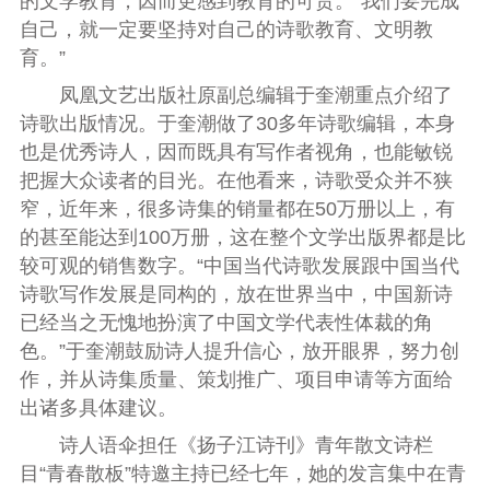
的文学教育，因而更感到教育的可贵。“我们要完成
自己，就一定要坚持对自己的诗歌教育、文明教
育。”
凤凰文艺出版社原副总编辑于奎潮重点介绍了
诗歌出版情况。于奎潮做了30多年诗歌编辑，本身
也是优秀诗人，因而既具有写作者视角，也能敏锐
把握大众读者的目光。在他看来，诗歌受众并不狭
窄，近年来，很多诗集的销量都在50万册以上，有
的甚至能达到100万册，这在整个文学出版界都是比
较可观的销售数字。“中国当代诗歌发展跟中国当代
诗歌写作发展是同构的，放在世界当中，中国新诗
已经当之无愧地扮演了中国文学代表性体裁的角
色。”于奎潮鼓励诗人提升信心，放开眼界，努力创
作，并从诗集质量、策划推广、项目申请等方面给
出诸多具体建议。
诗人语伞担任《扬子江诗刊》青年散文诗栏
目“青春散板”特邀主持已经七年，她的发言集中在青