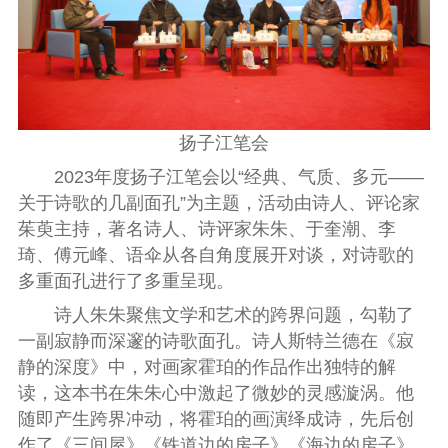
扬子江笔会
2023年度扬子江笔会以“经典、气质、多元——
关于诗歌的几副面孔”为主题，活动由诗人、评论家
茱萸主持，著名诗人、诗评家朱朱、于奎潮、李
琦、傅元峰、语伞从各自角度展开对谈，对诗歌的
多重面孔进行了多重呈现。
诗人朱朱聚焦文学和艺术的跨界问题，勾勒了
一副寂静而深邃的诗歌面孔。诗人斯特兰德在《寂
静的深度》中，对画家霍珀的作品作出独特的解
读，这本书在朱朱心中激起了微妙的灵感漩涡。他
随即产生跨界冲动，将霍珀的画演绎成诗，先后创
作了《三间屋》《铁道边的房子》《海边的房子》