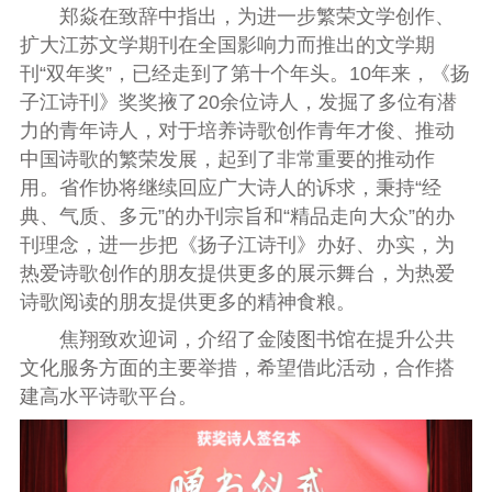
郑焱
在致辞中
指出
，
为进一步繁荣文学创作、
扩大江苏文学期刊在全国影响力而推出的文学期
刊“双年奖”，已经走到了第十个年头。
10年来，《扬
子江诗刊》
奖奖
掖了20余位诗人，发掘了多位
有潜
力的青年诗人
，
对于
培养诗歌创作青年才俊
、推动
中国
诗歌
的繁荣发展
，起到了非常重要的推动作
用
。
省作协将继续回应广大诗人的诉求，
秉持“经
典、气质、多元”的办刊宗旨和“精品走向大众”的办
刊理念，
进一步把《扬子江诗刊》办好、办实，为
热爱诗歌创作的朋友提供更多的展示舞台，为热爱
诗歌阅读的朋友提供更多的精神食粮。
焦翔致欢迎词，介绍了金陵图书馆在提升公共
文化服务方面的主要举措，希望借此活动，合作搭
建高水平诗歌平台。