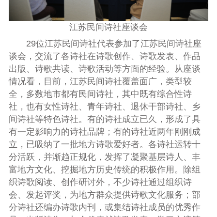
江苏民间诗社座谈会
29位江苏民间诗社代表参加了江苏民间诗社座
谈会，交流了各诗社在诗歌创作、诗歌发表、作品
出版、诗歌共读、诗歌活动等方面的经验。从座谈
情况看，目前，江苏民间诗社覆盖面广，类型较
全，多数地市都有民间诗社，其中既有综合性诗
社，也有女性诗社、青年诗社、退休干部诗社、乡
间诗社等特色诗社。有的诗社成立已久，形成了具
有一定影响力的诗社品牌；有的诗社近两年刚刚成
立，已吸纳了一批地方诗歌爱好者。各诗社运转十
分活跃，并渐趋正规化，发挥了凝聚基层诗人、丰
富地方文化、挖掘地方历史传统的积极作用。除组
织诗歌阅读、创作研讨外，不少诗社通过组织诗
会、发起评奖，为地方群众提供诗歌文化服务；部
分诗社还编办诗歌内刊，或集结诗社成员的优秀作