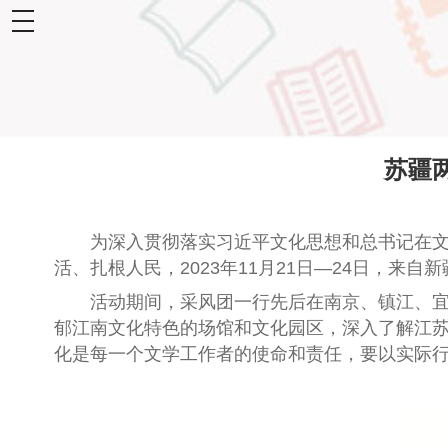
toggle
navigation
苏疆
为深入
贯彻
落实
习近平文化思想
和总书记在
活、扎根人民，
2023年11月2
1
日
—
24日
，
来自新
活动期间，采风团一行先后在南京、镇江、
郁江南文化特色的场馆和文化园区，深入了解江
化是每一个文学工作
者
的使命和责任，要以实际