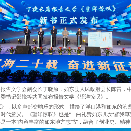
告文学会副会长丁晓原，如东县人民政府县长陈雷，中
工委书记邵锋等共同发布报告文学《望洋惊叹》。
》，以多声部交响乐的形式，描绘了洋口港和如东的沧桑
时代意义。《望洋惊叹》也是“一曲礼赞如东儿女‘辟我草
是一本“内容丰富的如东地方志书”，融合了创业史、精神