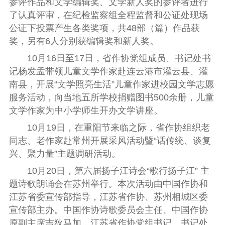
参评作品和文学编辑奖、文学新人奖的参评者进行
了认真评审，在纪检监察组全程监督和公证处现场
公证下投票产生各类奖项，共48部（篇）作品获
奖，另有6人分别获编辑奖和新人奖。
10月16日
至
17日，省作协党组成员、书记处书
记杨发孟
带领儿童文学作家
赴连云港市灌云县、灌
南县
，
开展“文学照亮生活”儿童作家进校园文学志愿
服务活动
，向当地五所学校捐赠图书500余册，儿童
文学作家为中小学师生开办文学讲座
。
10月19日
，
在重阳节来临之际，省作协组织老
同志、老作家赴常州开展采风活动暨“话传统、谈复
兴、聚力量”主题调研活动。
10月20日，第六届扬子江诗会“歌行扬子江” 主
题诗歌朗诵会在苏州举行。本次活动由中国作协和
江苏省委宣传部指导，江苏省作协、苏州相城区委
宣传部主办。中国作协诗歌委员会主任、中国作协
原副主席吉狄马加，江苏省作协党组书记、书记处