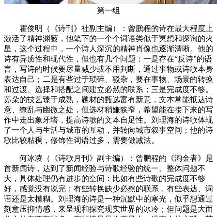
第一组
霍俊明（《诗刊》社副主编）：曾鹏程的诗在最大程度上
激活了精神渊薮，他笔下的一个个词语类似于冥想和探询的火
星，这个过程中，一个诗人深沉的精神肖像也逐渐清晰。他的
诗有异质性和现代性，但也有几个问题：一是存在“反诗”的语
言，写诗的时候要尽量减少或不用判断，通过事物或诗歌本身
表达自己；二是有些过于琐碎、驳杂，要在事物、场景的转换
和过渡、选择和搭配之间建立必然的联系；三是完成度不够。
苏朵的技艺臻于成熟，题材的甄选富有新意，文本常能抵达诗
意、缭乱与幽微之处，但选材稍嫌狭窄，希望能在接下来的写
作中走出象牙塔，提高诗歌的文本自足性。刘理海的诗歌体现
了一个人与生活与城市的互动，并转向城市叙事空间；他的诗
歌比较粘稠，修饰性词语过多，需要做减法。
何冰凌（《诗歌月刊》副主编）：曾鹏程的《淘金者》是
首新闻诗，达到了新闻经验与诗歌经验的统一。整体问题不
大，具体处理仍有进步的空间：比如有些诗歌的完成度不够
好，感觉没有说完；有些转换缺少必然的联系，有些表达、词
语还是太模糊。刘理海的诗是一种沉默中的寒光，似乎想通过
刻意压抑情感，来呈现和探究现实世界的冰冷；但问题是大而