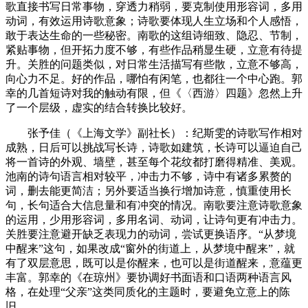
歌直接书写日常事物，穿透力稍弱，要克制使用形容词，多用
动词，有效运用诗歌意象；诗歌要体现人生立场和个人感悟，
敢于表达生命的一些秘密。南歌的这组诗细致、隐忍、节制，
紧贴事物，但开拓力度不够，有些作品稍显生硬，立意有待提
升。关胜的问题类似，对日常生活描写有些散，立意不够高，
向心力不足。好的作品，哪怕有闲笔，也都往一个中心跑。郭
幸的几首短诗对我的触动有限，但《〈西游〉四题》忽然上升
了一个层级，虚实的结合转换比较好。
张予佳（《上海文学》副社长）：纪斯雯的诗歌写作相对
成熟，日后可以挑战写长诗，诗歌如建筑，长诗可以逼迫自己
将一首诗的外观、墙壁，甚至每个花纹都打磨得精准、美观。
池南的诗句语言相对较平，冲击力不够，诗中有诸多累赘的
词，删去能更简洁；另外要适当换行增加诗意，慎重使用长
句，长句适合大信息量和有冲突的情况。南歌要注意诗歌意象
的运用，少用形容词，多用名词、动词，让诗句更有冲击力。
关胜要注意避开缺乏表现力的动词，尝试更换语序。“从梦境
中醒来”这句，如果改成“窗外的街道上，从梦境中醒来”，就
有了双层意思，既可以是你醒来，也可以是街道醒来，意蕴更
丰富。郭幸的《在琼州》要协调好书面语和口语两种语言风
格，在处理“父亲”这类同质化的主题时，要避免立意上的陈
旧。