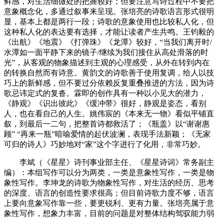
鲜感，对生活细微处的把握较好；但要注意写诗过程中不要把
意象概念化，多通过叙事来呈现。张培亮的诗歌语言形式很明
显，基本上都是两行一段；诗歌的意象使用也比较私人化，但
这种私人化的表达要有选择，才能让读者产生共鸣。王钧毅的
《出航》《地震》《打弹珠》《龙潭》较好，“当我们离开时/
水潭如一面平静下来的镜子/继续为我们接住从高处滑落的时
光”，从客观的物象描述到主观的心理感受，从外在转到内在
的转换自然而有诗意。黄韵文的诗歌善于使用复调，给人以技
巧上的新鲜感，但不要过分依赖反复重叠推进的方法，因为诗
歌忌讳定式的复沓。霖即的创作具有一种以小见大的潜力，
《静观》《识出彼此》《缓冲带》很好，静观是姿态，看别
人，也在看自己的人生。姚伟宸的《本来无一物》看似平铺直
叙，到最后一二句，把整首诗都救活了；《瓶盖》以“谢谢惠
顾” “再来一瓶”暗喻爱情的起伏波澜，表现手法新颖；《无家
可归的诗人》巧妙地对“家”这个字进行了化用，非常巧妙。
李斌（《星星》诗刊事业部主任、《星星诗词》常务副主
编）：本组写作可以分为两类，一类是意象性写作，一类是物
象性写作。李坤龙的诗歌为物象性写作，对生活的经历、思考
的深度、语言的创造性要求很高；但目前诗歌力度不够，语言
上要向意象写作靠一些，要更锐利、更有力量。张培亮属于意
象性写作，想象力丰富，目前的问题是对整体结构驾驭能力弱