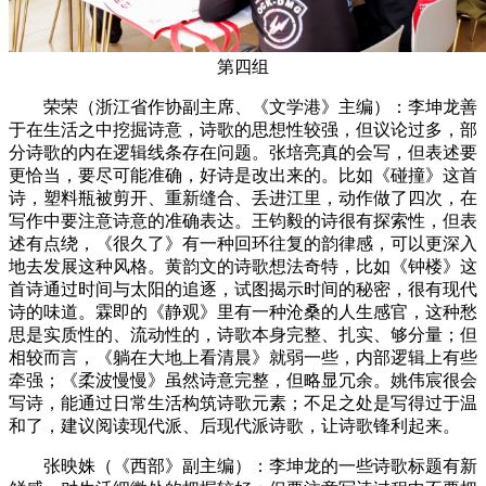
第四组
荣荣（浙江省作协副主席、《文学港》主编）：李坤龙善
于在生活之中挖掘诗意，诗歌的思想性较强，但议论过多，部
分诗歌的内在逻辑线条存在问题。张培亮真的会写，但表述要
更恰当，要尽可能准确，好诗是改出来的。比如《碰撞》这首
诗，塑料瓶被剪开、重新缝合、丢进江里，动作做了四次，在
写作中要注意诗意的准确表达。王钧毅的诗很有探索性，但表
述有点绕，《很久了》有一种回环往复的韵律感，可以更深入
地去发展这种风格。黄韵文的诗歌想法奇特，比如《钟楼》这
首诗通过时间与太阳的追逐，试图揭示时间的秘密，很有现代
诗的味道。霖即的《静观》里有一种沧桑的人生感官，这种愁
思是实质性的、流动性的，诗歌本身完整、扎实、够分量；但
相较而言，《躺在大地上看清晨》就弱一些，内部逻辑上有些
牵强；《柔波慢慢》虽然诗意完整，但略显冗余。姚伟宸很会
写诗，能通过日常生活构筑诗歌元素；不足之处是写得过于温
和了，建议阅读现代派、后现代派诗歌，让诗歌锋利起来。
张映姝（《西部》副主编）：李坤龙的一些诗歌标题有新