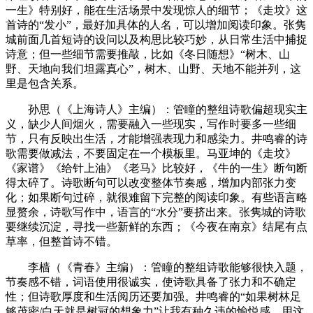
一生》特别好，能在生活场景中发现惊人的细节；《走坟》这
首诗的“发小”，最好加具体的人名，可以增加阅读印象。张隽
城前面几首短诗的设问以及构思比较巧妙，从日常生活中捕捉
诗意；但一些细节需要推敲，比如《冬日随想》“树木、山
野、天地向我们坦露真心”，树木、山野、天地不能并列，这
里是包含关系。
孙思（《上海诗人》主编）：管瞳的整组诗歌偏超现实主
义，缺少人间烟火，需要融入一些现实，写作时要多一些细
节，只有反映出生活，才能增强表现力和感染力。井鸣睿的诗
歌需要做减法，不要固定在一个模板里。马亚坤的《走坟》
《家谱》《给针上油》《老马》比较好，《牛的一生》断句断
得太碎了。诗歌断句可以改变整体节奏感，增加内部张力变
化；如果断句过碎，就很难留下完整的阅读印象。有些语言略
显赘余，诗歌写作中，语言的“水分”要挤出来。张隽城的诗歌
要继续沉淀，寻找一些新鲜的东西；《今夜在南京》结尾有点
草率，但整首诗不错。
李樯（《青春》主编）：管瞳的整组诗歌能够很快入题，
节奏感不错，词语使用很诚实，使诗歌具备了张力和不确定
性；但诗歌厚度和生活阅历还要加强。井鸣睿的“如果树林足
够茂密/白天就是树冠的想象力”让我有种久违的愉悦感，用这