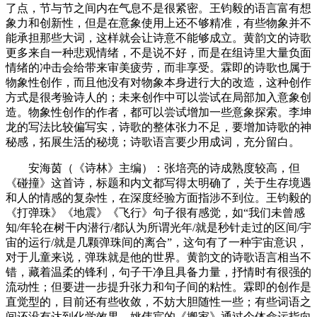
了点，节与节之间内在气息不是很紧密。王钧毅的语言富有想
象力和创新性，但是在意象使用上还不够精准，有些物象并不
能承担那些大词，这样就会让诗意不能够成立。黄韵文的诗歌
更多来自一种悲观情绪，不是说不好，而是在组诗里大量负面
情绪的冲击会给带来审美疲劳，而非享受。霖即的诗歌也属于
物象性创作，而且他没有对物象本身进行大的改造，这种创作
方式是很考验诗人的；未来创作中可以尝试在局部加入意象创
造。物象性创作的作者，都可以尝试增加一些意象探索。李坤
龙的写法比较偏写实，诗歌的整体张力不足，要增加诗歌的神
秘感，拓展生活的秘境；诗歌语言要少用成词，充分留白。
安海茵（《诗林》主编）：张培亮的诗成熟度较高，但
《碰撞》这首诗，标题和内文都写得太明确了，关于生存境遇
和人的情感的复杂性，在深度经验方面指涉不到位。王钧毅的
《打弹珠》《地震》《飞行》句子很有感觉，如“我们未曾感
知/年轮在树干内潜行/都认为所谓光年/就是秒针走过的区间/宇
宙的运行/就是几颗弹珠间的离合”，这句有了一种宇宙意识，
对于儿童来说，弹珠就是他的世界。黄韵文的诗歌语言相当不
错，藏着温柔的锋利，句子干净且具备力量，抒情时有很强的
流动性；但要进一步提升张力和句子间的粘性。霖即的创作是
直觉型的，目前还有些收敛，不妨大胆随性一些；有些词语之
间还没有达到化学效果。姚伟宸的《搬家》通过个体命运指向