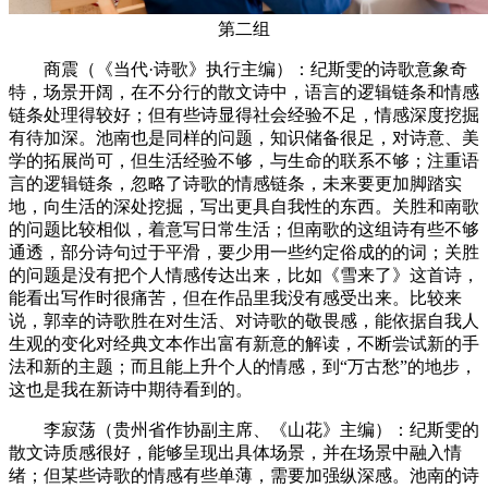
第二组
商震（《当代·诗歌》执行主编）：纪斯雯的诗歌意象奇
特，场景开阔，在不分行的散文诗中，语言的逻辑链条和情感
链条处理得较好；但有些诗显得社会经验不足，情感深度挖掘
有待加深。池南也是同样的问题，知识储备很足，对诗意、美
学的拓展尚可，但生活经验不够，与生命的联系不够；注重语
言的逻辑链条，忽略了诗歌的情感链条，未来要更加脚踏实
地，向生活的深处挖掘，写出更具自我性的东西。关胜和南歌
的问题比较相似，着意写日常生活；但南歌的这组诗有些不够
通透，部分诗句过于平滑，要少用一些约定俗成的的词；关胜
的问题是没有把个人情感传达出来，比如《雪来了》这首诗，
能看出写作时很痛苦，但在作品里我没有感受出来。比较来
说，郭幸的诗歌胜在对生活、对诗歌的敬畏感，能依据自我人
生观的变化对经典文本作出富有新意的解读，不断尝试新的手
法和新的主题；而且能上升个人的情感，到“万古愁”的地步，
这也是我在新诗中期待看到的。
李寂荡（贵州省作协副主席、《山花》主编）：纪斯雯的
散文诗质感很好，能够呈现出具体场景，并在场景中融入情
绪；但某些诗歌的情感有些单薄，需要加强纵深感。池南的诗