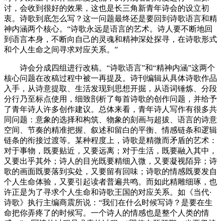
讨，会收到很好的效果，这也是长三角新青年诗会的设立初
衷。诗歌到底怎么写？这一问题最终还是要回到诗歌语言和精
神内涵两个核心。“诗歌永远是语言的艺术。诗人要不断地回
到语言本身，不断向自己的灵魂和精神深处探寻，在诗歌形式
和个人生命之间寻求对应关系。”
诗会分成四组进行改稿。“诗歌语言”和“精神内涵”这两个
核心问题在改稿过程中被一再提及。诗刊编辑从具体诗歌作品
入手，从诗意提取、生活发现到思想开掘，从语词锤炼、分段
分行乃至标点使用，细致剖析了每首诗歌的创作问题，并给予
了青年诗人许多创作建议。总体来看，青年诗人写作有很多共
同问题：意象的选择和构筑、物象的刻画与超拔、语言的诗意
空间、节奏的精准把握、叙述和留白的平衡、情感链条和逻辑
链条的衔接过渡等。某种程度上，诗歌是精微而矛盾的艺术：
对于事物，既要贴近，又要远离；对于生活，既要融入其中，
又要出乎其外；诗人的目光既要精细入微，又要凝视陌异；诗
歌的画面既要落到实处，又要留有回味；诗歌的情感既要发自
个人生命体验，又要引起读者普遍共鸣。而如此精雕细琢，也
许正是为了寻求个人生命和诗歌王国的对应关系。如《当代·
诗歌》执行主编商震所说：“我们在什么时候写诗？是要在生
命把你弄疼了的时候写。一个诗人的情感也是整个人类的情