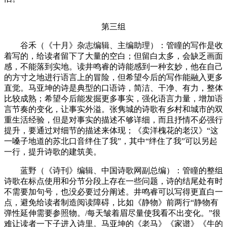
第三组
谷禾（《十月》杂志编辑、主编助理）：管瞳的写作是收
着写的，给读者留下了大量的空白；但留白太多，会缺乏画面
感，不能落到实地。读井鸣睿的诗能感到一种玄妙，他在自己
的方寸之地进行语言上的冒险，但希望今后的写作能融入更多
直觉。马亚坤的诗是典型的口语诗，简洁、干净、有力，整体
比较成熟；希望今后能发掘更多事实，强化语言力量，增加语
言节奏的变化，让事实外溢。张隽城的诗歌有乡村和城市的双
重生活经验，但是对事实的描述不够详细，而且抒情不必强行
提升，要通过对细节的描述来体现；《卖洋槐花的老汉》“这
一嗓子地道的苏北口音绊住了我”，其中“绊住了我”可以另起
一行，提升诗歌的建筑美。
蓝野（《诗刊》编辑、中国诗歌网副总编）：管瞳的整组
诗歌在标点使用和分节分段上存在一些问题，诗的结尾处有时
不需要加句号，也没必要过分阐述。井鸣睿可以写得更直白一
点，避免给读者制造阅读障碍，比如《静物》前两行“静物有
弹性延伸需要参照物。/每天皱着眉尽量使我看不出变化。”很
难让读者一下子进入诗里。马亚坤的《老马》《家谱》《牛的