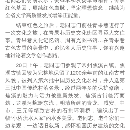
老同志们纷纷表示，要继承和发扬革命精神，传承
红色基因，赓续红色血脉，坚定理想信念，继续为
全省文学高质量发展增添正能量。
结束
红色
之
旅后，
老同志们前往青果巷进行了
一次文化之旅，在青果巷历史文化街区寻觅人文往
事。青果巷
文化记忆馆、
周有光图书馆…在青果巷
古色古香的美景中，追忆名人历史往事，饶
有兴趣
地讨论着
文学
创作
思路
。
20日上午，老同志们参观了常州焦溪古镇。焦
溪古镇因较为完整地保留了1200余年前的江南古村
风貌，被列入第六批中国历史文化名村，并入选第
三批中国传统村落名录，经过两年多的保护修缮，
焦溪的魅力与活力被重新焕发。焦溪古街临河而
筑，龙溪河蜿蜒东流，明清所建的青龙、咸安、中
市、三元等精致古朴的石拱环洞桥，编织出了一
幅“小桥流水人家”的水乡美景。
老同志、老作家们一
边参观，一边话旧叙新，
感怀祖国历史建筑的文化