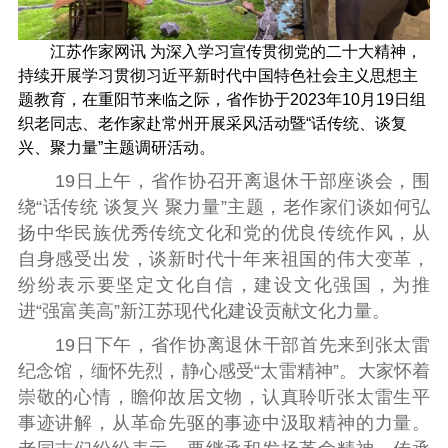
江苏作家网讯 为深入学习宣传贯彻党的二十大精神，
持续开展学习贯彻习近平新时代中国特色社会主义思想主
题教育，在重阳节来临之际，省作协于2023年10月19日组
织老同志、老作家赴常州开展采
风活动
暨“话传统、谈复
兴、聚力量”主
题调研
活动。
19日上午，省作协召开离退休干部座谈会，围
绕“话传统 谈复兴 聚力量”主题，老作家们谈如何弘
扬中华民族优秀传统文化和党的优良传统作风，从
自身感受出发，谈新时代十年来祖国的伟大变革，
纷纷表示要坚定文化自信，建设文化强国，为推
进“强富美高”新江苏现代化建设贡献文化力量。
19日下午，省作协离退休干部首先来到张太
雷
纪念馆
，缅怀先烈，静心感受“太雷精神”。大家怀着
崇敬的心情，瞻仰故居文物，认真聆听
张太雷
生平
事迹讲解，从革命先驱的事迹中汲取精神的力量。