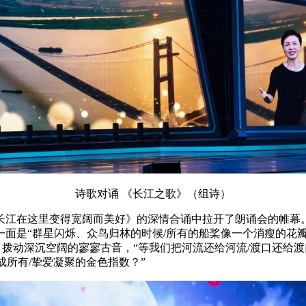
诗歌对诵 《长江之歌》（组诗）
江在这里变得宽阔而美好》的深情合诵中拉开了朗诵会的帷幕。
面是“群星闪烁、众鸟归林的时候/所有的船桨像一个消瘦的花瓣
》拨动深沉空阔的寥寥古音，“等我们把河流还给河流/渡口还给
成所有/挚爱凝聚的金色指数？”