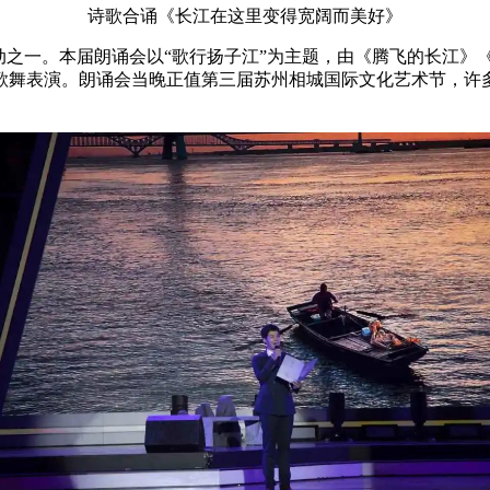
诗歌合诵《长江在这里变得宽阔而美好》
之一。本届朗诵会以“歌行扬子江”为主题，由《腾飞的长江》
歌舞表演。朗诵会当晚正值第三届苏州相城国际文化艺术节，许