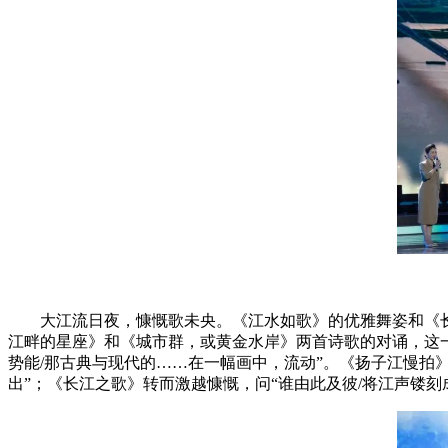
大江流日夜，慷慨歌未央。《江水如歌》的优雅舞姿和《长
江畔的星座》和《城市群，或黄金水岸》两首诗歌的对诵，这一
势能/那古典与现代的……在一幅画中，流动”。《扬子江慢拍
出”；《长江之歌》转而激越慷慨，问“谁由此及彼/将江声镂刻