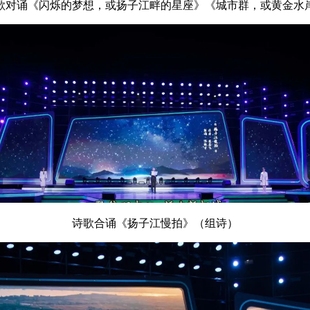
歌对诵《闪烁的梦想，或扬子江畔的星座》《城市群，或黄金水
诗歌合诵《扬子江慢拍》（组诗）