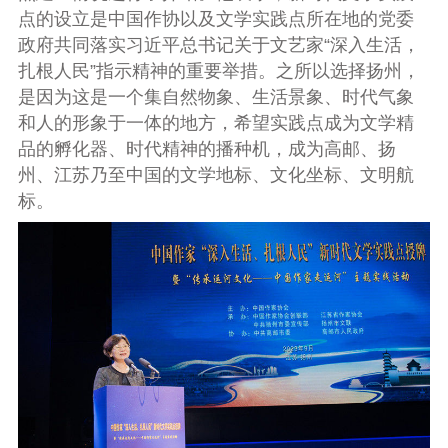
点的设立是中国作协以及文学实践点所在地的党委
政府共同落实习近平总书记关于文艺家“深入生活，
扎根人民”指示精神
的重要举措
。之所以选择扬州，
是
因为这是一个
集自然物
象
、生活景象、时代气象
和人
的
形象
于
一体的地方，
希望实践点
成为文学精
品的孵化器、时代精神的播种机，成为高邮、扬
州、江苏乃至中国的文学地标、文化坐标、文明航
标。