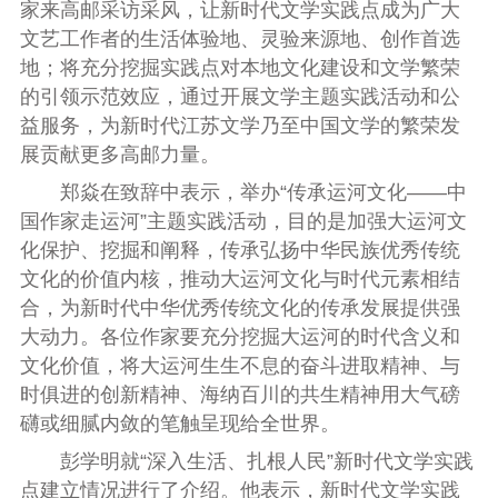
家来高邮采访采风，让新时代文学实践点成为广大
文艺工作者的生活体验地、灵验
来源地、创作首选
地；
将
充分挖掘实践点对本地文化建设和文学繁荣
的引领示范效应，通过开展文学主题实践活动和公
益服务，为新时代江苏文学乃至中国文学的繁荣发
展贡献更多高邮力量。
郑焱在致辞中表示，
举办“传承运河文化——中
国作家走运河”主题实践活动，目的是加强大运河文
化保护、挖掘和阐释，传承弘扬中华民族优秀传统
文化的价值内核，推动大运河文化与时代元素相结
合，为新时代中华优秀传统文化的传承发展提供强
大动力。
各位作家要充分挖掘大运河的时代含义和
文化价值，将大运河生生不息的奋斗进取精神、与
时俱进的创新精神、海纳百川的共生精神用大气磅
礴或细腻内敛的笔触呈现给全世界。
彭学明就
“深入生活、扎根人民”
新时代文学实践
点建立情况进行了介绍。他表示，新时代文学实践