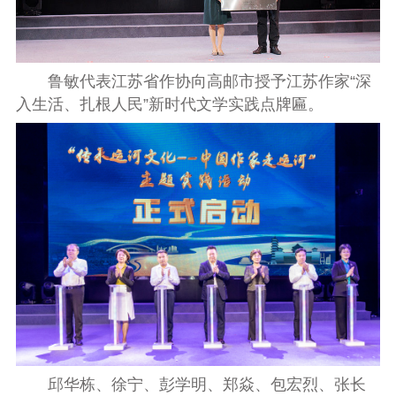
鲁敏代表江苏省作协向高邮市授予江苏作家“深
入生活、扎根人民”新时代文学实践点牌匾。
邱华栋、徐宁、彭学明、郑焱、包宏烈、
张长