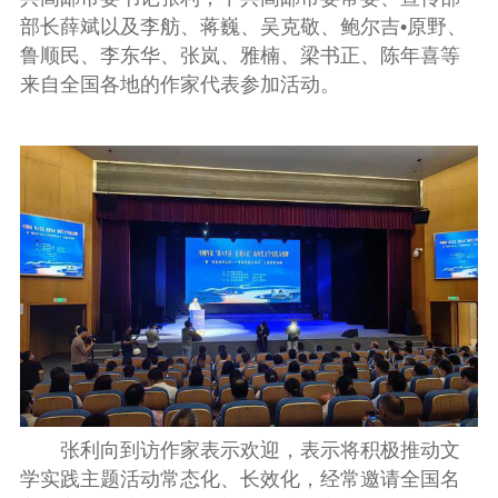
部长薛斌以及李舫、蒋巍、吴克敬、鲍尔吉•原野、
鲁顺民、李东华、张岚、雅楠、梁书正、陈年喜等
来自全国各地的作家代表参加活动。
张利
向到访作家表示欢迎，表示
将积极推动文
学实践主题活动常态化、长效化，经常邀请全国名