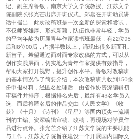
记、副主席鲁敏，南京大学文学院教授、江苏文学
院副院长张光芒出席开班仪式。郑焱在开班动员讲
话中指出，此次改稿班是一次全新的探索和尝试，
不仅师资雄厚、形式新颖，队伍也非常年轻，学员
的平均年龄为历届青年作家读书班最低，有22位95
后和8位00后，占据半数以上，涌现出很多新面孔、
新苗子。希望通过面对面专家改稿的方式，可以从
创作实践层面，切实地为青年作家提供有效指导，
帮助大家打开视野，提升创作水平。鲁敏对改稿班
的基本情况作了简要介绍，本次改稿班共收到150余
份申报材料，经匿名处理后，由省作协资深编辑初
审稿件并排序，根据排名先后，最终有43名学员入
选。而后将匿名后的作品交由《人民文学》《收
获》《十月》《诗刊》《星星》等国内顶尖一流期
刊的主编、资深编辑审稿、改稿，再现场对学员作
品进行点评。张光芒介绍了江苏文学院的主要职能
与工作，江苏文学院旨在建设一个开展国内国际文