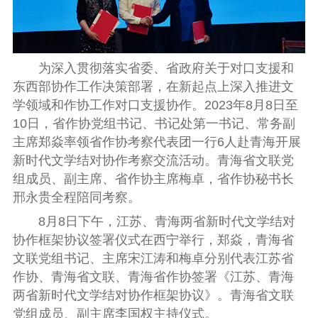
为深入贯彻落实省委
、
省政府关于对口支援和
东西部协作工作决策部署
，
在新起点上深入推进文
学领域和作协工作对口支援协作
。
2023
年
8
月
8
日至
10
日
，
省作协党组书记
、
书记处第一书记
、
常务副
主席郑焱率领省作协考察代表团一行
6
人赴青海开展
新时代文学结对协作考察交流活动
。
青海省文联党
组成员
、
副主席
、
省作协主席梅卓
，
省作协秘书长
邢永贵全程陪同考察
。
8
月
8
日下午
，
江苏
、
青海两省新时代文学结对
协作框架协议签署仪式在西宁举行
，
郑焱
，
青海省
文联党组书记
、
主席宋江涛
和
梅卓分别代表江苏省
作协
、
青海省文联
、
青海省作协签署
《
江苏
、
青海
两省新时代文学结对协作框架协议
》。
青海省文联
党组成员
、
副主席李国权主持仪式
。