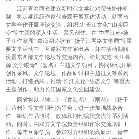
江苏青海两省建立新时代文学结对帮扶协作机
制
，
将定期组织作家代表团开展互访活动
，
就两省
文学合作开展座谈交流
，
组织以
“
长江文化
”“
山乡巨
变
”
等主题的深入生活
、
采风创作
。
在
“
中国江苏
•
扬
子江作家周
”“
青海湖诗歌节
”“
扬子江网络文学周
”
等重
要文学活动中
，
互邀双方作家出席
，
并在活动期间
设置东西部文学论坛等交流内容
。
策划实施
“
长江寻
源
文学暖青
”（
暂名
）
主题文学项目
，
协同组织开展
创作采风
、
文学论坛
、
作品研讨和主题征文等系列
活动
，
打造品牌
，
推动
“
长江文化
”“
生态文学
”
等重大
主题创作
，
助力长江国家文化公园建设
。
两省将以
《
钟山
》《
青海湖
》《
雨花
》《
扬子
江诗刊
》
等文学期刊为平台
，
进一步加强战略合
作
，
组织作品研讨
、
改稿和期刊编辑交流等系列活
动
。
同时
，
由双方文学院负责组织作家交流培训工
作
，
每年互派学员
，
参加对方组织的高研班
、
青年