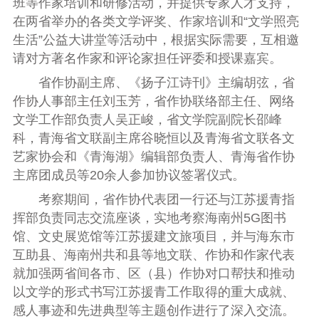
班等作家培训和研修活动
，
并提供专家人才支持
，
在两省举办的各类文学评奖
、
作家培训和
“
文学照亮
生活
”
公益大讲堂等活动中
，
根据实际需要
，
互相邀
请对方著名作家和评论家担任评委和授课嘉宾
。
省作协副主席
、《
扬子江诗刊
》
主编胡弦
，
省
作协人事部主任刘玉芳
，
省作协联络部主任
、
网络
文学工作部负责人吴正峻
，
省文学院副院长邵峰
科
，
青海省文联副主席谷晓恒以及青海省文联各文
艺家协会和
《
青海湖
》
编辑部负责人
、
青海省作协
主席团成员等
20
余人参加协议签署仪式
。
考察期间
，
省作协代表团一行还与江苏援青指
挥部负责同志交流座谈
，
实地考察海南州
5G
图书
馆
、
文史展览馆等江苏援建文旅项目
，
并与海东市
互助县
、
海南州共和县等地文联
、
作协和作家代表
就加强两省间各市
、
区
（
县
）
作协对口帮扶和推动
以文学的形式书写江苏援青工作取得的重大成就
、
感人事迹和先进典型等主题创作进行了深入交流
。