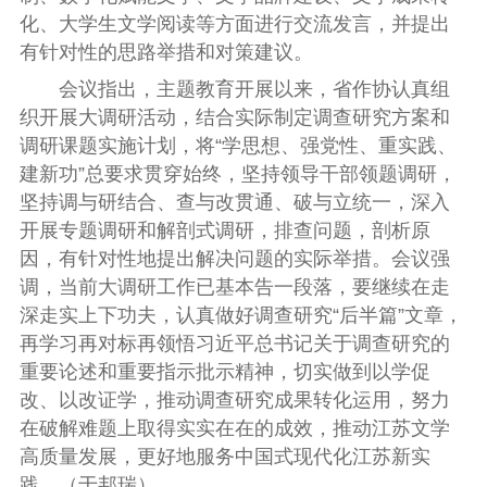
化、大学生文学阅读等方面进行交流发言，并提出
有针对性的思路举措和对策建议。
会议指出，主题教育开展以来，省作协认真组
织开展大调研活动，结合实际制定调查研究方案和
调研课题实施计划，将“学思想、强党性、重实践、
建新功”总要求贯穿始终，坚持领导干部领题调研，
坚持调与研结合、查与改贯通、破与立统一，深入
开展专题调研和解剖式调研，排查问题，剖析原
因，有针对性地提出解决问题的实际举措。会议强
调，当前大调研工作已基本告一段落，要继续在走
深走实上下功夫，认真做好调查研究“后半篇”文章，
再学习再对标再领悟习近平总书记关于调查研究的
重要论述和重要指示批示精神，切实做到以学促
改、以改证学，推动调查研究成果转化运用，努力
在破解难题上取得实实在在的成效，推动江苏文学
高质量发展，更好地服务中国式现代化江苏新实
践。
（
于邦瑞
）