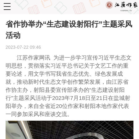
toggle
navigation
省作协举办“生态建设射阳行”主题采风
活动
2023-07-22 09:46
江苏作家网讯
为进一步学习宣传习近平生态文
明思想
，
贯彻落实习近平总书记关于文艺工作的重
要论述
，
用文学书写我省生态优先
、
绿色发展成
就
，
推动新时代生态文学创作繁荣发展
，
由江苏省
作协主办
，
射阳县委宣传部承办的
“
生态建设射阳
行
”
主题采风活动于
2023
年
7
月
18
日至
21
日在盐城射
阳举办
，
来自全省近
2
0
位作家和射阳本地作家代表
一同参加
采风
和
座谈
交流
。