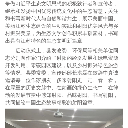
争做习近平生态文明思想的积极践行者和宣传者
，
继承和发扬中国优秀传统文化中的生态智慧
，
关注
和书写新时代人与自然和谐共生
，
展示美丽中国
、
美丽江苏生态建设的生动实践和射阳优美风光与乡
村振兴美景
，
为生态文学创作积累丰硕素材
，
书写
出具有江苏特色的生态文明
新
篇章
。
启动仪式上
，
县发改委
、
环保局等相关单位同
志分别向作家们介绍了射阳的经济发展和绿电资源
开发利用
、
零碳园区建设
，
以及乡村振兴绿色旅游
等情况
。
县委常委
，
宣传部部长
洪磊在致辞中真诚
邀请每一位作家朋友
，
多来射阳走一走
、
看一看
，
在厚重的历史文脉中
、
在如画的绿色生态中
、
在律
动的发展节奏中感知射阳
、
品味射阳
、
书写射阳
，
共同描绘中国生态故事精彩的射阳篇章
。