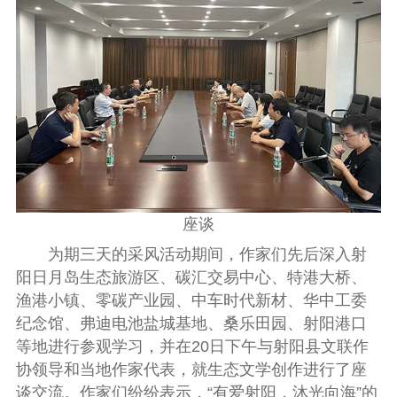
座谈
为期三天的采风活动期间
，
作家们先后深入射
阳日月岛生态旅游区
、
碳汇交易中心
、
特港大桥
、
渔港小镇
、
零碳产业园
、
中车时代新材
、
华中工委
纪念馆
、
弗迪电池盐城基地
、
桑乐田园
、
射阳港口
等地进行参观学习
，
并在
20
日下午与射阳县文联作
协领导和当地作家代表
，
就生态文学创作进行了座
谈交流
。
作家们纷纷表示
，“
有爱射阳
，
沐光向海
”
的