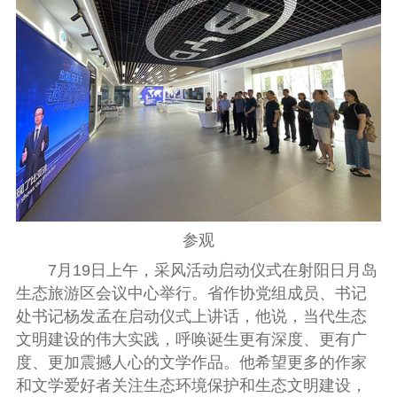
参观
7
月
19
日上午
，
采风活动启动仪式在射阳日月岛
生态旅游区会议中心举行
。
省作协党组成员
、
书记
处书记杨发孟在
启动仪式上
讲话
，
他说
，
当代生态
文明建设的伟大实践
，
呼唤诞生更有深度
、
更有广
度
、
更加震撼人心的
文学
作品
。
他
希望更多的作家
和
文学爱好者关注生态环境保护和生态文明建设
，