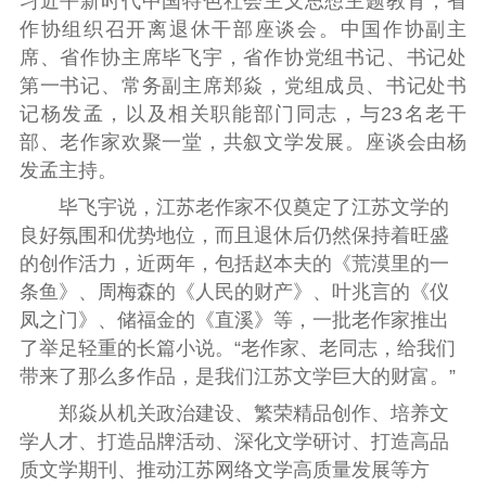
习近平新时代中国特色社会主义思想主题教育，
省
作协组织召开离退休干部座谈会。中国作协副主
席、省作协主席毕飞宇，省作协党组书记、书记处
第一书记、常务副主席郑焱，党组成员、书记处书
记杨发孟，以及相关职能部门同志，与23名老干
部、老作家欢聚一堂，共叙文学发展。座谈会由杨
发孟主持。
毕飞宇说，江苏老作家不仅奠定了江苏文学的
良好氛围和优势地位，而且退休后仍然保持着旺盛
的创作活力，近两年，包括赵本夫的《荒漠里的一
条鱼》、周梅森的《人民的财产》、叶兆言的《仪
凤之门》、储福金的《直溪》等，一批老作家推出
了举足轻重的长篇小说。“老作家、老同志，给我们
带来了那么多作品，是我们江苏文学巨大的财富。”
郑焱从机关政治建设、繁荣精品创作、培养文
学人才、打造品牌活动、深化文学研讨、打造高品
质文学期刊、推动江苏网络文学高质量发展等方