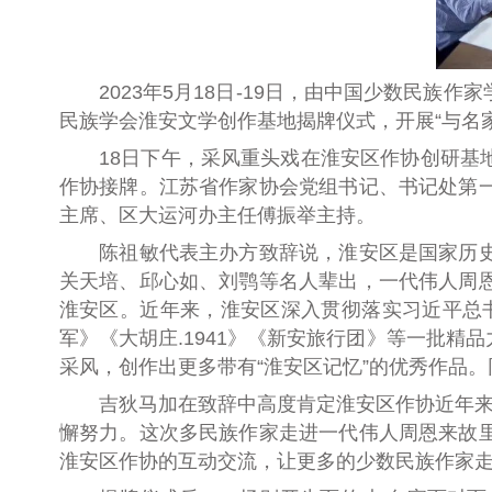
2023年
5月18日-19日，由中国少数民族
民族学会淮安文学创作基地揭牌仪式，开展“与名
18日下午，采风重头戏在淮安区作协创研
作协接牌。江苏省作家协会党组书记、书记处第
主席、区大运河办主任傅振举主持。
陈祖敏代表主办方致辞说，淮安区是国家历
关天培、邱心如、刘鹗等名人辈出，一代伟人周
淮安区。近年来，淮安区深入贯彻落实习近平总书
军》《大胡庄.1941》《新安旅行团》等一批
采风，创作出更多带有“淮安区记忆”的优秀作品
吉狄马加在致辞中高度肯定淮安区作协近年来
懈努力。这次多民族作家走进一代伟人周恩来故
淮安区作协的互动交流，让更多的少数民族作家