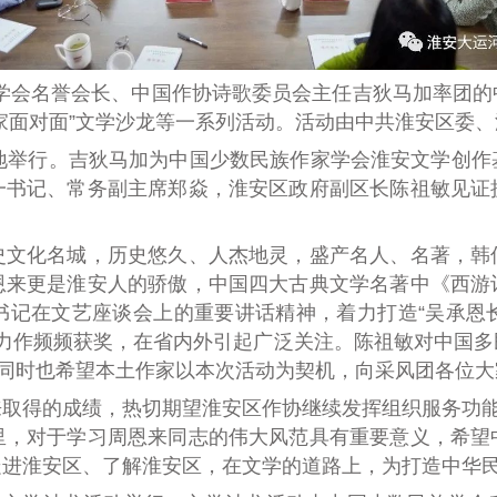
作家学会名誉会长、中国作协诗歌委员会主任吉狄马加率团
家面对面”文学沙龙等一系列活动。
活动由中共淮安区委、
基地举行。吉狄马加为中国少数民族作家学会淮安文学创
一书记、
常务
副主席郑焱，淮安区政府副区长陈祖敏见证
史文化名城，历史悠久、人杰地灵，盛产名人、名著，韩
恩来更是淮安人的骄傲，中国四大古典文学名著中《西游
记在文艺座谈会上的重要讲话精神，着力打造“吴承恩长
精品力作频频获奖，在省内外引起广泛关注。陈祖敏对中国
。同时也希望本土作家以本次活动为契机，向采风团各位
取得的成绩，热切期望淮安区作协继续发挥组织服务功能
里，对于学习周恩来同志的伟大风范具有重要意义，希望
走进淮安区、了解淮安区，在文学的道路上，为打造中华