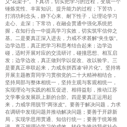
义“花架子”。下真功，切实把学习的过程，变成一个
锤炼党性、丰富知识、提升能力的过程；下苦功，
打消功利念头，静下心来、耐下性子，让理论学习
走心、走深；下常功，在融会贯通中强化系统把
握，在知行合一中提高学习实效，切实筑牢信仰之
基。二是要真正深入进去，力戒不求甚解“夹生饭”。
边学边思，真正把学习和思考结合起来；边学边
碰，适时开展对应的交流研讨，碰撞思想、相互启
发；边学边改，真正做到学以促改、改以验学。三
是要真正串联起来，力戒东拼西凑“碎片化”。坚持将
开展主题教育同学习贯彻党的二十大精神相结合，
坚持局部与整体相统一，坚持主观与客观相统一，
实现理论与实践的相互促进、相得益彰，推动江苏
文学事业发展跃上新的台阶。四是要真正运用起
来，力戒学用脱节“两张皮”。要善于解决问题，力求
在调研中发现问题并推动解决问题；要善于开辟新
局，实现学思用贯通、知信行统一；要善于统筹推
进，真正把理论学习的成效，转化为推动我省社会