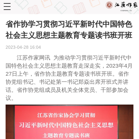
toggle
navigation
省作协学习贯彻习近平新时代中国特色
社会主义思想主题教育专题读书班开班
2023-04-28 16:04
江苏作家网讯 为推动学习贯彻习近平新时代中
国特色社会主义思想主题教育
走深走实
，
2023年
4月
27日
上午
，省作协主题教育专题读书班开班。省作
协党组书记、书记处第一书记郑焱
出席开班式并讲
话。
省作协党组成员及
机关
全体
党员、
干部参加会
议。