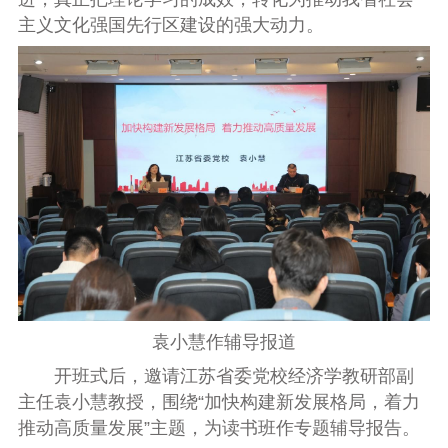
主义文化强国先行区建设的强大动力。
袁小慧作辅导报道
开班式后，
邀请江苏
省委党校
经济学教研部副
主任
袁小慧
教授，围绕“
加快构建新发展格局，着力
推动高质量发展
”主题，为读书班作
专题
辅导报告。