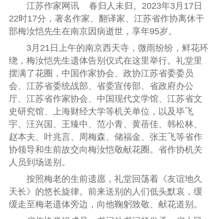
江苏作家网讯 春归人未归。2023年3月17日
22时17分，著名作家、翻译家、江苏省作协离休干
部梅汝恺先生在南京因病逝世，享年95岁。
3月21日上午的南京西天寺，微雨纷纷，鲜花环
绕，梅汝恺先生遗体告别仪式在这里举行。礼堂里
摆满了花圈，中国作家协会、政协江苏省委委员
会、
江苏省委统战部、省委宣传部、省政府办公
厅、江苏省作家协会、中国现代文学馆、江苏省文
史研究馆、上海财经大学等机关单位，以及毕飞
宇、汪兴国、王臻中、范小青、黄蓓佳、韩松林、
赵本夫、叶兆言、周梅森、储福金、张王飞等省作
协领导和生前故交向梅汝恺敬献花圈。省作协机关
人员到场送别。
按照梅老的生前遗愿，礼堂回荡着《友谊地久
天长》的悠长旋律。前来送别的人们低头默哀，缓
缓走至梅老遗体旁边，向他鞠躬致敬、献花道别。