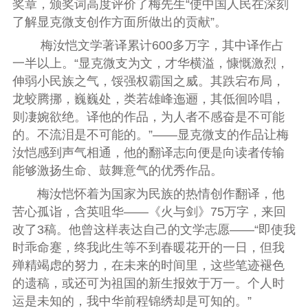
奖章，颁奖词高度评价了梅先生“使中国人民在深刻
了解显克微支创作方面所做出的贡献”。
梅汝恺文学著译累计600多万字，其中译作占
一半以上。“显克微支为文，才华横溢，慷慨激烈，
伸弱小民族之气，馁强权霸国之威。其跌宕布局，
龙蛟腾挪，巍巍处，类若雄峰迤逦，其低徊吟唱，
则凄婉欲绝。译他的作品，为人者不感奋是不可能
的。不流泪是不可能的。”——显克微支的作品让梅
汝恺感到声气相通，他的翻译志向便是向读者传输
能够激扬生命、鼓舞意气的优秀作品。
梅汝恺怀着为国家为民族的热情创作翻译，他
苦心孤诣，含英咀华——《火与剑》75万字，来回
改了3稿。他曾这样表达自己的文学志愿——“即使我
时乖命蹇，终我此生等不到春暖花开的一日，但我
殚精竭虑的努力，在未来的时间里，这些笔迹褪色
的遗稿，或还可为祖国的新生报效于万一。个人时
运是未知的，我中华前程锦绣却是可知的。”