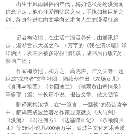
出生于风雨飘摇的年代，梅如恺虽身处洪流而
信念坚定，他心怀爱国忧民之火，手执如椽巨笔之
剑，终身行进在向文学向艺术向人生的漫漫征途
——
记者梅汝恺，在生活中濡汲养分，由通讯起
步，渐渐尝试大器之作，5万字的《我在清水塘》洋
洋洒洒，发表后被多家报刊转载，成书后再版7次，
影响广泛；
作家梅汝恺，和方之、高晓声、陆文夫等一起
组成“探求者”文学社团，陆续创作出《农场女儿》
《真理与祖国》
《梦回波兰》
《晴雨黄山寄情录》
等多部（篇）中长篇小说、报告文学、散文随笔；
翻译家梅汝恺，在“一箪食，一瓢饮”的茹苦含辛
中，翻译完成波兰著名作家显克微支《火与剑》
《洪流》《君往何方》《边塞喋血记》《条顿骑兵
团》等5部小说凡400余万字，获波兰文化艺术金质