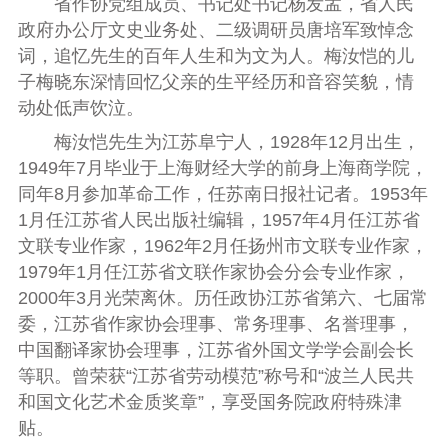
省作协党组成员、书记处书记杨发孟，省人民
政府办公厅文史业务处、二级调研员唐培军致悼念
词，追忆先生的百年人生和为文为人。梅汝恺的儿
子梅晓东深情回忆父亲的生平经历和音容笑貌，情
动处低声饮泣。
梅汝恺先生为江苏阜宁人，1928年12月出生，
1949年7月毕业于上海财经大学的前身上海商学院，
同年8月参加革命工作，任苏南日报社记者。1953年
1月任江苏省人民出版社编辑，1957年4月任江苏省
文联专业作家，1962年2月任扬州市文联专业作家，
1979年1月任江苏省文联作家协会分会专业作家，
2000年3月光荣离休。历任政协江苏省第六、七届常
委，江苏省作家协会理事、常务理事、名誉理事，
中国翻译家协会理事，江苏省外国文学学会副会长
等职。曾荣获“江苏省劳动模范”称号和“波兰人民共
和国文化艺术金质奖章”，享受国务院政府特殊津
贴。