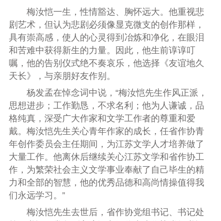
梅汝恺一生，性情豁达、胸怀远大。他重视悲
剧艺术，但认为悲剧必须像显克微支的创作那样，
具有崇高感，使人的心灵得到冶炼和净化，在眼泪
和苦难中获得新生的力量。因此，他生前谆谆叮
嘱，他的告别仪式绝不奏哀乐，他选择《友谊地久
天长》，与亲朋好友作别。
杨发孟在悼念词中说，“梅汝恺先生作风正派，
思想进步；工作勤恳，不求名利；他为人谦诚，品
格纯真，深受广大作家和文学工作者的尊重和爱
戴。梅汝恺先生关心青年作家的成长，任省作协青
年创作委员会主任期间，为江苏文学人才培养做了
大量工作。他离休后继续关心江苏文学和省作协工
作，为繁荣社会主义文学事业奉献了自己毕生的精
力和全部的智慧，他的优秀品德和高尚情操值得我
们永远学习。”
梅汝恺先生去世后，省作协党组书记、书记处