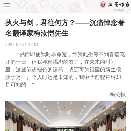
toggle
navigation
执火与剑，君往何方？——沉痛悼念著
名翻译家梅汝恺先生
2023-03-21 16:01
“然而即使我时乖命蹇，终我此生等不到春暖花
开的一日，但我殚精竭虑的努力，在未来的时间
里，这些笔迹褪色的遗稿，或还可为祖国的新生报
效于万一。个人时运是未知的，我中华前程锦绣却
是可知的。”
——梅汝恺