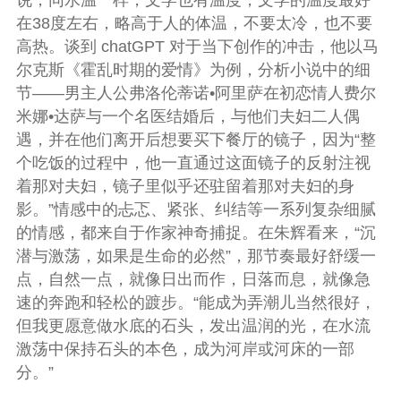
说，同水温一样，文学也有温度，文学的温度最好
在38度左右，略高于人的体温，不要太冷，也不要
高热。谈到 chatGPT 对于当下创作的冲击，他以马
尔克斯《霍乱时期的爱情》为例，分析小说中的细
节——男主人公弗洛伦蒂诺•阿里萨在初恋情人费尔
米娜•达萨与一个名医结婚后，与他们夫妇二人偶
遇，并在他们离开后想要买下餐厅的镜子，因为“整
个吃饭的过程中，他一直通过这面镜子的反射注视
着那对夫妇，镜子里似乎还驻留着那对夫妇的身
影。”情感中的忐忑、紧张、纠结等一系列复杂细腻
的情感，都来自于作家神奇捕捉。在朱辉看来，“沉
潜与激荡，如果是生命的必然”，那节奏最好舒缓一
点，自然一点，就像日出而作，日落而息，就像急
速的奔跑和轻松的踱步。“能成为弄潮儿当然很好，
但我更愿意做水底的石头，发出温润的光，在水流
激荡中保持石头的本色，成为河岸或河床的一部
分。”